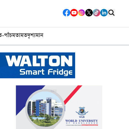
ত-পাঁচ
মতামত
দৃশ্যমান