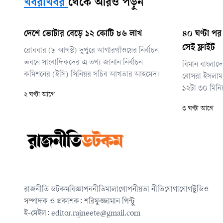
খবরাখবর
থেকে আরও পড়ুন
দেশে ভোটার বেড়ে ১২ কোটি ৮৬ লাখ
৪০ ঘণ্টা প
সেই ফ্লাইট
রোববার (৯ আগস্ট) দুপুরে আগারগাঁওয়ের নির্বাচন
ভবনে সাংবাদিকদের এ তথ্য জানান নির্বাচন
বিমান বাংলাদ
কমিশনের (ইসি) সিনিয়র সচিব আখতার আহমেদ।
বোসরা ইসলাম 
১২টা ৩০ মিনি
২ ঘণ্টা আগে
বিমানবন্দরে
৩ ঘণ্টা আগে
রাজনীতি ডটকম
বিজ্ঞাপন
নীতিমালা
গোপনীয়তা নীতি
যোগাযোগ
স্টুডিও
সম্পাদক ও প্রকাশক: শরিফুজ্জামান পিন্টু
ই-মেইল:
editor.rajneete@gmail.com