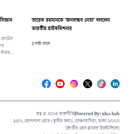
বিজ্ঞান
তারেক রহমানকে ‘জনবান্ধব নেতা’ বললেন
ভারতীয় হাইকমিশনার
র হোটেল
৪ ঘণ্টা আগে
িত
 শীর্ষক
ব কথা বলেন
স্বত্ব © ২০২৫ রাজনীতি
|
Powered By: idea hub
১৪/২, তোপখানা রোড (তৃতীয় তলা), সেগুনবাগিচা, ঢাকা-১০০০
[জাতীয় প্রেস ক্লাবের উল্টোদিকে]