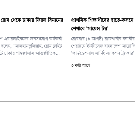
র রোম থেকে ঢাকায় ফিরল বিমানের
প্রাথমিক শিক্ষার্থীদের হাতে-কলমে 
শেখাবে ‘সায়েন্স টয়’
েশ এয়ারলাইনসের জনসংযোগ কর্মকর্তা
রোববার (৮ আগস্ট) রাজধানীর বনানী
বলেন, “আলহামদুলিল্লাহ, রোম ফ্লাইট
শেরাটনে ইউনিসেফ বাংলাদেশ আয়োজ
টে ঢাকার শাহজালাল আন্তর্জাতিক
‘ফাউন্ডেশনাল লার্নিং অ্যাকশন ট্র্যাকার’
 অবতরণ করেছে সেইফলি।”
অনুষ্ঠানে প্রধান অতিথির বক্তব্যে এস
৩ ঘণ্টা আগে
প্রতিমন্ত্রী।