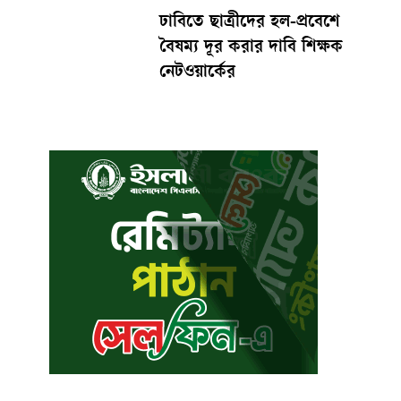
ঢাবিতে ছাত্রীদের হল-প্রবেশে
বৈষম্য দূর করার দাবি শিক্ষক
নেটওয়ার্কের