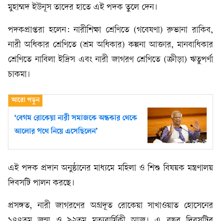
মুহাম্মদ ইউনূস তাদের হাতে এই পদক তুলে দেন।
পদকপ্রাপ্তরা হলেন: নারীশিক্ষা শ্রেণিতে (গবেষণা) রুভানা রাকিব,
নারী অধিকার শ্রেণিতে (শ্রম অধিকার) কল্পনা আক্তার, মানবাধিকার
শ্রেণিতে নাবিলা ইদ্রিস এবং নারী জাগরণ শ্রেণিতে (ক্রীড়া) ঋতুপর্ণা
চাকমা।
‘বেগম রোকেয়া নারী সমাজকে অন্ধকার থেকে
আলোর পথে নিয়ে এসেছিলেন’
এই পদক প্রদান অনুষ্ঠানের মাধ্যমে মহিলা ও শিশু বিষয়ক মন্ত্রণালয়
দিবসটি পালন করছে।
প্রসঙ্গত, নারী জাগরণের অগ্রদূত রোকেয়া সাখাওয়াত হোসেনের
১৪৪তম জন্ম ও ৯২তম মৃত্যুবার্ষিকী আজ। এ বছর দিবসটির