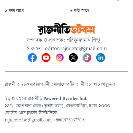
কার্যক্রম পরিচালনা করা হবে। তবে
রহমানের হাইকোর্ট থেকে পাওয়া
৬ ঘণ্টা আগে
৬ ঘণ্টা আগে
প্রাথমিক ও মাধ্যমিক বিদ্যালয়ের
জামিন স্থগিত করেছেন আপিল
দ্বিতীয় থেকে নবম শ্রেণিতে ভর্তি
বিভাগের চেম্বার আদালত। একই
পরীক্ষা নেওয়া হবে।
সঙ্গে তাকে ২৪ ঘণ্টার মধ্যে
আত্মসমর্পণের নির্দেশ দেওয়া
সম্পাদক ও প্রকাশক: শরিফুজ্জামান পিন্টু
হয়েছে।
ই-মেইল:
editor.rajneete@gmail.com
রাজনীতি ডটকম
বিজ্ঞাপন
নীতিমালা
গোপনীয়তা নীতি
যোগাযোগ
স্টুডিও
স্বত্ব © ২০২৫ রাজনীতি
|
Powered By: idea hub
১৪/২, তোপখানা রোড (তৃতীয় তলা), সেগুনবাগিচা, ঢাকা-১০০০
[জাতীয় প্রেস ক্লাবের উল্টোদিকে]
rajneete.bd@gmail.com
+8801973067709