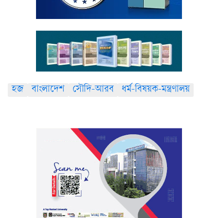
হজ
বাংলাদেশ
সৌদি-আরব
ধর্ম-বিষয়ক-মন্ত্রণালয়