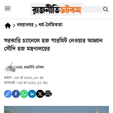
খবরাখবর
ধর্ম-নৈতিকতা
সরকারি চ্যানেলে হজ পারমিট নেওয়ার আহ্বান
সৌদি হজ মন্ত্রণালয়ের
ডেস্ক, রাজনীতি ডটকম
প্রকাশ :
০৮ মে ২০২৬, ১২: ৪৭
আপডেট :
০৮ মে ২০২৬, ১২: ৫০