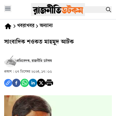
খবরাখবর
অন্যান্য
সাংবাদিক শওকত মাহমুদ আটক
প্রতিবেদক, রাজনীতি ডটকম
প্রকাশ :
০৭ ডিসেম্বর ২০২৫, ১৭: ০০