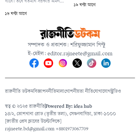
যাবে। তবে বর্তমান সরকার এমন
১৯ ঘণ্টা আগে
একটি পরিবেশ তৈরির চেষ্টা করছে
১৮ ঘণ্টা আগে
যেখানে দেশের শিক্ষার্থীরা আবার
দেশেই ফিরে আসবেন।
সম্পাদক ও প্রকাশক: শরিফুজ্জামান পিন্টু
ই-মেইল:
editor.rajneete@gmail.com
রাজনীতি ডটকম
বিজ্ঞাপন
নীতিমালা
গোপনীয়তা নীতি
যোগাযোগ
স্টুডিও
স্বত্ব © ২০২৫ রাজনীতি
|
Powered By: idea hub
১৪/২, তোপখানা রোড (তৃতীয় তলা), সেগুনবাগিচা, ঢাকা-১০০০
[জাতীয় প্রেস ক্লাবের উল্টোদিকে]
rajneete.bd@gmail.com
+8801973067709