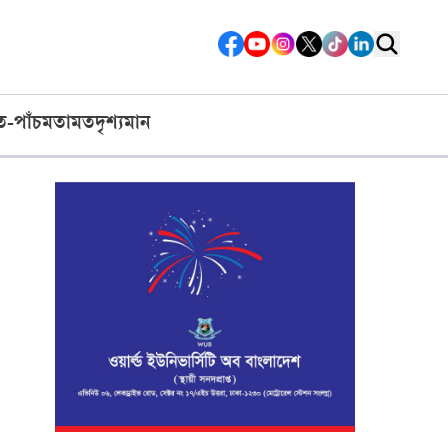
ত-পাঁচ
মতামত
দৃশ্যমান