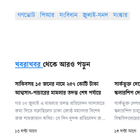
গণভোট
পিআর
সংবিধান
জুলাই-সনদ
সংস্কার
খবরাখবর
থেকে আরও পড়ুন
সাকিবসহ ১৫ জনের নামে ২৫৭ কোটি টাকা
সার্কভুক্ত দে
আত্মসাৎ-পাচারের মামলার তদন্ত শেষ পর্যায়ে
স্কলারশিপ দে
গত ২৭ জুলাই এ মামলার তদন্ত প্রতিবেদন আদালতে
সার্কভুক্ত দেশ
জমা দিতে বলেছিলেন ঢাকা জ্যেষ্ঠ মহানগর বিশেষ
স্কলারশিপ চা
জজ শাহজাহান কবির। সে দিন দুদক প্রতিবেদন জমা
বিশ্ববিদ্যালয়ে
দিতে না পারলে বিচারক আগামী ৩০ সেপ্টেম্বর
ড. এ এস এম আ
১৩ ঘণ্টা আগে
১৫ ঘণ্টা আগে
প্রতিবেদন জমার পরবর্তী দিন নির্ধারণ করে দেন।
নেপালের শিক্ষা