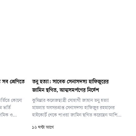
য সব শ্রেণিতে
তনু হত্যা: সাবেক সেনাসদস্য হাফিজুরের
জামিন স্থগিত, আত্মসমর্পণের নির্দেশ
 ভর্তিতে কোনো
কুমিল্লার কলেজছাত্রী সোহাগী জাহান তনু হত্যা
ে ভর্তি
মামলায় অবসরপ্রাপ্ত সেনাসদস্য হাফিজুর রহমানের
াথমিক ও
হাইকোর্ট থেকে পাওয়া জামিন স্থগিত করেছেন আপিল
শ্রেণিতে ভর্তি
বিভাগের চেম্বার আদালত। একই সঙ্গে তাকে ২৪
১৬ ঘণ্টা আগে
ঘণ্টার মধ্যে আত্মসমর্পণের নির্দেশ দেওয়া হয়েছে।