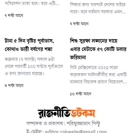
অধিবেশন ডাকা হবে। তবে এটি
শিক্ষার জন্য অবশ্যই দেশের বাইরে
নির্দিষ্ট কোন তারিখে আহ্বান করা
যাবে। তবে বর্তমান সরকার এমন
৭ ঘণ্টা আগে
হবে, সে বিষয়ে তিনি এখনো চূড়ান্ত
একটি পরিবেশ তৈরির চেষ্টা করছে
৭ ঘণ্টা আগে
কিছু জানাননি।
যেখানে দেশের শিক্ষার্থীরা আবার
দেশেই ফিরে আসবেন।
টানা ৫ দিন বৃষ্টির পূর্বাভাস,
শিশু সুরক্ষা লঙ্ঘনের দায়ে
কোথাও ভারী বর্ষণের শঙ্কা
এবার মেটাকে ৫৭ কোটি ডলার
জরিমানা
শুক্রবার (৭ আগস্ট) সকাল ৯টা
থেকে পরবর্তী ১২০ ঘণ্টার পূর্বাভাসে
নিউ মেক্সিকোতে ২০২৩ সালে
এ তথ্য জানানো হয়েছে।
কয়েকজন আইনজীবীর করা একটি
মামলায় বিচারক ব্রায়ান বিয়েডশেইড
৮ ঘণ্টা আগে
এ জরিমানা ঘোষণা করেন।
১০ ঘণ্টা আগে
ফেসবুকসহ মেটার প্ল্যাটফর্মগুলো
শিশুদের বিপদে ফেলেছে, তাদের
যৌন উত্তেজক উপাদান ও যৌন
শিকারীদের সংস্পর্শে এনেছে—
সম্পাদক ও প্রকাশক: শরিফুজ্জামান পিন্টু
এমন অভিযোগ এনে মেটাকে
ই-মেইল:
editor.rajneete@gmail.com
দায়বদ্ধ করার দাবি করা হয়েছিল