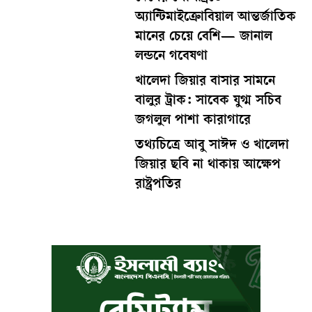
অ্যান্টিমাইক্রোবিয়াল আন্তর্জাতিক
মানের চেয়ে বেশি— জানাল
লন্ডনে গবেষণা
খালেদা জিয়ার বাসার সামনে
বালুর ট্রাক: সাবেক যুগ্ম সচিব
জগলুল পাশা কারাগারে
তথ্যচিত্রে আবু সাঈদ ও খালেদা
জিয়ার ছবি না থাকায় আক্ষেপ
রাষ্ট্রপতির