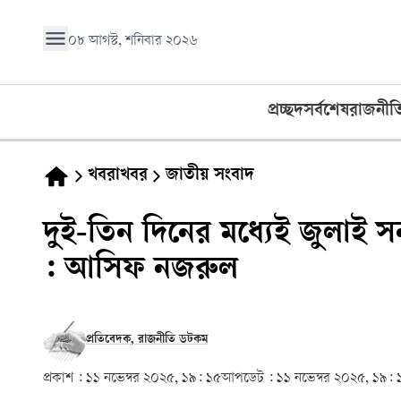
০৮ আগস্ট, শনিবার ২০২৬
প্রচ্ছদ
সর্বশেষ
রাজনীত
খবরাখবর
জাতীয় সংবাদ
দুই-তিন দিনের মধ্যেই জুলাই স
: আসিফ নজরুল
প্রতিবেদক, রাজনীতি ডটকম
প্রকাশ :
১১ নভেম্বর ২০২৫, ১৯: ১৫
আপডেট :
১১ নভেম্বর ২০২৫, ১৯: 