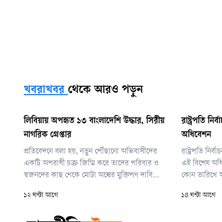
খবরাখবর
থেকে আরও পড়ুন
লিবিয়ায় অপহৃত ১৩ বাংলাদেশি উদ্ধার, সিরীয়
রাষ্ট্রপতি নি
নাগরিক গ্রেপ্তার
অধিবেশন
প্রতিবেদনে বলা হয়, নতুন পৌঁছানো অভিবাসীদের
রাষ্ট্রপতি নির
একটি অপরাধী চক্র জিম্মি করে তাদের পরিবার ও
এই বিশেষ অধিব
স্বজনদের কাছ থেকে মোটা অঙ্কের মুক্তিপণ দাবি
কোন তারিখে আ
করছে—এমন তথ্য পায় ইস্ট ত্রিপোলি মাইগ্র্যান্ট
এখনো চূড়ান্ত 
১২ ঘণ্টা আগে
১৪ ঘণ্টা আগে
ডিটেনশন সেন্টারের তদন্ত ও গ্রেপ্তার ইউনিট।
অনুসন্ধানের পর নিশ্চিত তথ্যের ভিত্তিতে এবং