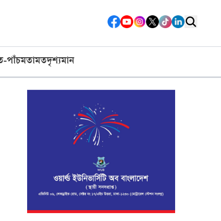
ত-পাঁচ
মতামত
দৃশ্যমান