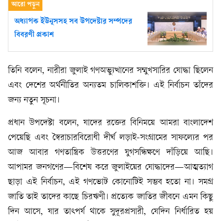
অধ্যাপক ইউনূসসহ সব উপদেষ্টার সম্পদের
বিবরণী প্রকাশ
তিনি বলেন, নারীরা জুলাই গণঅভ্যুত্থানের সম্মুখসারির যোদ্ধা ছিলেন
এবং দেশের অর্থনীতির অন্যতম চালিকাশক্তি। এই নির্বাচন তাঁদের
জন্য নতুন সূচনা।
প্রধান উপদেষ্টা বলেন, যাদের রক্তের বিনিময়ে আমরা বাংলাদেশ
পেয়েছি এবং স্বৈরাচারবিরোধী দীর্ঘ লড়াই-সংগ্রামের সাফল্যের পর
আজ আবার গণতান্ত্রিক উত্তরণের যুগসন্ধিক্ষণে দাঁড়িয়ে আছি।
আপামর জনগণের—বিশেষ করে জুলাইয়ের যোদ্ধাদের—আত্মত্যাগ
ছাড়া এই নির্বাচন, এই গণভোট কোনোটিই সম্ভব হতো না। সমগ্র
জাতি তাই তাদের কাছে চিরঋণী। প্রত্যেক জাতির জীবনে এমন কিছু
দিন আসে, যার তাৎপর্য থাকে সুদূরপ্রসারী, যেদিন নির্ধারিত হয়