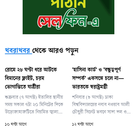
খবরাখবর
থেকে আরও পড়ুন
রোমে ২৮ ঘণ্টা ধরে আটকে
‘হাসিনা কার্ড’ ও ‘বন্ধুত্বপূর্ণ
বিমানের ফ্লাইট, চরম
সম্পর্ক’ একসঙ্গে চলে না—
ভোগান্তিতে যাত্রীরা
ভারতকে স্বরাষ্ট্রমন্ত্রী
শুক্রবার (৭ আগস্ট) ইতালির স্থানীয়
শনিবার (৮ আগস্ট) ঢাকা
সময় সকাল ৭টা ২০ মিনিটের দিকে
বিশ্ববিদ্যালয়ের নবাব নওয়াব আলী
উড়োজাহাজটিতে নিয়মিত জ্বালানি
চৌধুরী সিনেট ভবনে সাদা দল ও
নেওয়ার সময় কারিগরি ত্রুটি ধরা
ইউনিভার্সিটি টিচার্স অ্যাসোসিয়েশন
১০ ঘণ্টা আগে
১২ ঘণ্টা আগে
পড়ে।
অব বাংলাদেশের আয়োজিত এক
আলোচনা সভায় তিনি এসব কথা