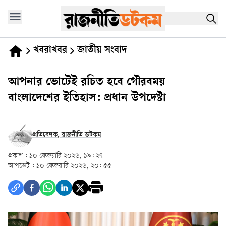
খবরাখবর
জাতীয় সংবাদ
আপনার ভোটেই রচিত হবে গৌরবময়
বাংলাদেশের ইতিহাস: প্রধান উপদেষ্টা
প্রতিবেদক, রাজনীতি ডটকম
প্রকাশ :
১০ ফেব্রুয়ারি ২০২৬, ১৯: ২৭
আপডেট :
১০ ফেব্রুয়ারি ২০২৬, ২০: ৫৫