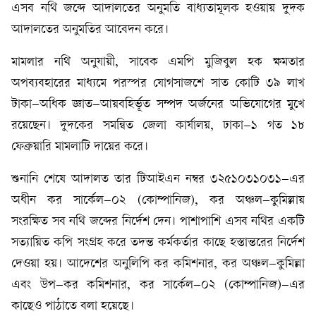
এসব নথি জব্দে আদালতের অনুমতি বাধ্যতামূলক হওয়ায় দুদক
আদালতের অনুমতির আবেদন করে।
মামলার নথি অনুযায়ী, সাবেক এমপি মুজিবুল হক ক্ষমতার
অপব্যবহারের মাধ্যমে পরস্পর যোগসাজশে সাত কোটি ৩৯ লাখ
টাকা–অধিক জ্ঞাত–আয়বহির্ভূত সম্পদ অর্জনের অভিযোগের মুখে
রয়েছেন। দুদকের সমন্বিত জেলা কার্যালয়, ঢাকা–১ গত ১৮
ফেব্রুয়ারি মামলাটি দায়ের করে।
শুনানি শেষে আদালত তার টিআইএন নম্বর ৩২৫১০৩১০৩১–এর
অধীন কর সার্কেল–০২ (কোম্পানিজ), কর অঞ্চল–কুমিল্লায়
সংরক্ষিত সব নথি জব্দের নির্দেশ দেন। পাশাপাশি এসব নথির একটি
সত্যায়িত কপি সংগ্রহ করে তদন্ত কর্মকর্তার কাছে হস্তান্তরের নির্দেশ
দেওয়া হয়। আদেশের অনুলিপি কর কমিশনার, কর অঞ্চল–কুমিল্লা
এবং উপ–কর কমিশনার, কর সার্কেল–০২ (কোম্পানিজ)–এর
কাছেও পাঠাতে বলা হয়েছে।