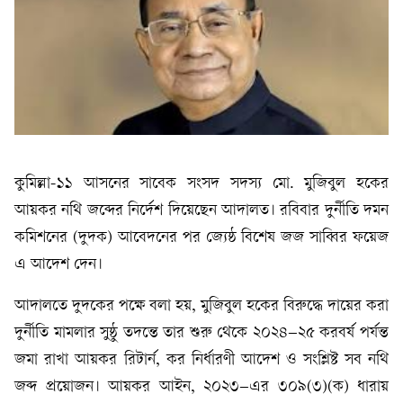
কুমিল্লা-১১ আসনের সাবেক সংসদ সদস্য মো. মুজিবুল হকের
আয়কর নথি জব্দের নির্দেশ দিয়েছেন আদালত। রবিবার দুর্নীতি দমন
কমিশনের (দুদক) আবেদনের পর জ্যেষ্ঠ বিশেষ জজ সাব্বির ফয়েজ
এ আদেশ দেন।
আদালতে দুদকের পক্ষে বলা হয়, মুজিবুল হকের বিরুদ্ধে দায়ের করা
দুর্নীতি মামলার সুষ্ঠু তদন্তে তার শুরু থেকে ২০২৪–২৫ করবর্ষ পর্যন্ত
জমা রাখা আয়কর রিটার্ন, কর নির্ধারণী আদেশ ও সংশ্লিষ্ট সব নথি
জব্দ প্রয়োজন। আয়কর আইন, ২০২৩–এর ৩০৯(৩)(ক) ধারায়