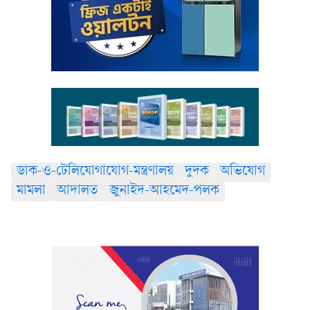
ডাক-ও-টেলিযোগাযোগ-মন্ত্রণালয়
দুদক
অভিযোগ
মামলা
আদালত
জুনাইদ-আহমেদ-পলক