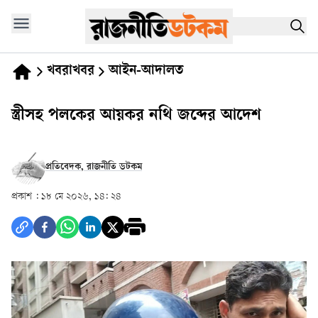
খবরাখবর
আইন-আদালত
স্ত্রীসহ পলকের আয়কর নথি জব্দের আদেশ
প্রতিবেদক, রাজনীতি ডটকম
প্রকাশ :
১৮ মে ২০২৬, ১৪: ২৪