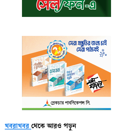
খবরাখবর
থেকে আরও পড়ুন