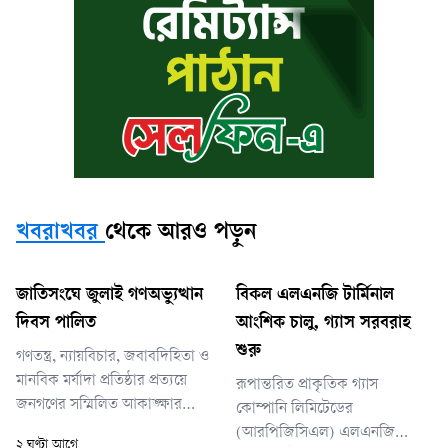
খবরাখবর
থেকে আরও পড়ুন
জাতিসংঘে জুলাই গণঅভ্যুত্থান
বিকল এলএনজি টার্মিনাল
দিবস পালিত
আংশিক চালু, গ্যাস সরবরাহ
শুরু
গণতন্ত্র, ন্যায়বিচার, জবাবদিহিতা ও
মানবিক মর্যাদা প্রতিষ্ঠার প্রত্যয়ে
রূপান্তরিত প্রাকৃতিক গ্যাস
জনগণের সম্মিলিত আকাঙ্ক্ষার
কোম্পানি লিমিটেডের
ঐতিহাসিক বহিঃপ্রকাশ ছিল জুলাই
(আরপিজিসিএল) এলএনজি
২ ঘণ্টা আগে