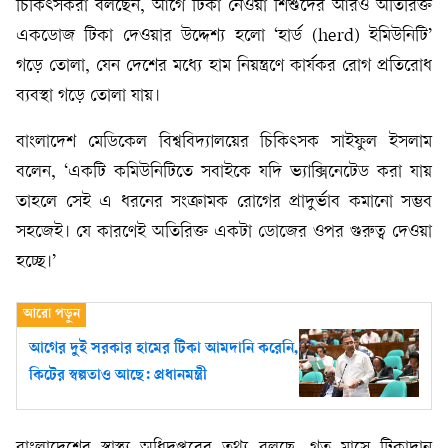
চিকিৎসকরা বলছেন, আগে টিকা নেওয়া শিশুদের আরও অতিরিক্ত
একডোজ টিকা দেওয়ার উদ্দেশ্য হলো ‘হার্ড (herd) ইমিউনিটি’
গড়ে তোলা, যেন দেশের মধ্যে হাম নিয়ন্ত্রণে কার্যকর রোগ প্রতিরোধ
ব্যবস্থা গড়ে তোলা যায়।
বাংলাদেশ মেডিকেল বিশ্ববিদ্যালয়ের চিকিৎসক সাইফুল ইসলাম
বলেন, ‘একটি কমিউনিটিতে সবাইকে যদি ভ্যাক্সিনেটেড করা যায়
তাহলে সেই এ ধরনের সংক্রামক রোগের প্রাদুর্ভাব কমানো সম্ভব
সহজেই। যে কারণেই অতিরিক্ত একটা ডোজের ওপর গুরুত্ব দেওয়া
হচ্ছে।’
আগের দুই সরকার হামের টিকা আমদানি করেনি,
কিটের স্বল্পতাও আছে: প্রধানমন্ত্রী