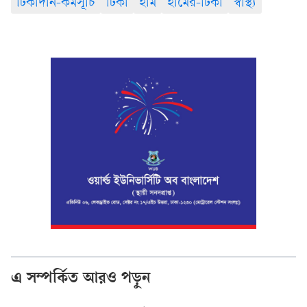
টিকাদান-কর্মসূচি
টিকা
হাম
হামের-টিকা
স্বাস্থ্য
এ সম্পর্কিত আরও পড়ুন