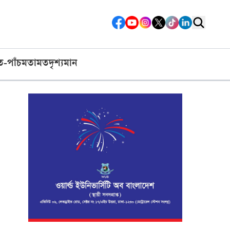
ত-পাঁচ
মতামত
দৃশ্যমান