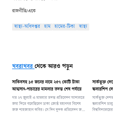
রাজনীতি/একে
স্বাস্থ্য-অধিদপ্তর
হাম
হামের-টিকা
স্বাস্থ্য
খবরাখবর
থেকে আরও পড়ুন
সাকিবসহ ১৫ জনের নামে ২৫৭ কোটি টাকা
সার্কভুক্ত দে
আত্মসাৎ-পাচারের মামলার তদন্ত শেষ পর্যায়ে
স্কলারশিপ দে
গত ২৭ জুলাই এ মামলার তদন্ত প্রতিবেদন আদালতে
সার্কভুক্ত দেশ
জমা দিতে বলেছিলেন ঢাকা জ্যেষ্ঠ মহানগর বিশেষ
স্কলারশিপ চা
জজ শাহজাহান কবির। সে দিন দুদক প্রতিবেদন জমা
বিশ্ববিদ্যালয়ে