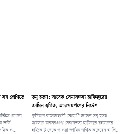
য সব শ্রেণিতে
তনু হত্যা: সাবেক সেনাসদস্য হাফিজুরের
জামিন স্থগিত, আত্মসমর্পণের নির্দেশ
 ভর্তিতে কোনো
কুমিল্লার কলেজছাত্রী সোহাগী জাহান তনু হত্যা
ে ভর্তি
মামলায় অবসরপ্রাপ্ত সেনাসদস্য হাফিজুর রহমানের
াথমিক ও
হাইকোর্ট থেকে পাওয়া জামিন স্থগিত করেছেন আপিল