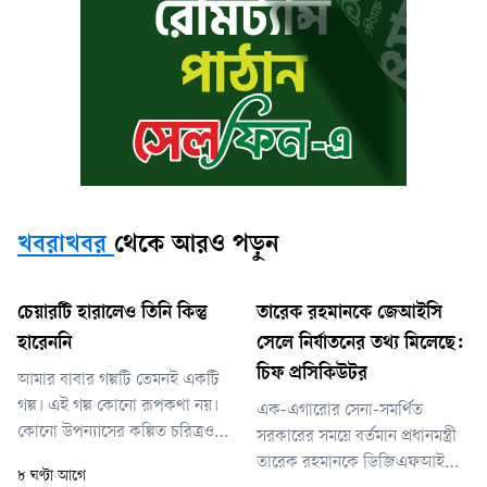
খবরাখবর
থেকে আরও পড়ুন
চেয়ারটি হারালেও তিনি কিন্তু
তারেক রহমানকে জেআইসি
হারেননি
সেলে নির্যাতনের তথ্য মিলেছে:
চিফ প্রসিকিউটর
আমার বাবার গল্পটি তেমনই একটি
গল্প। এই গল্প কোনো রূপকথা নয়।
এক-এগারোর সেনা-সমর্থিত
কোনো উপন্যাসের কল্পিত চরিত্রও
সরকারের সময়ে বর্তমান প্রধানমন্ত্রী
নয়। এটি আমার বাবার জীবন থেকে
তারেক রহমানকে ডিজিএফআইয়ের
৮ ঘণ্টা আগে
উঠে আসা এক দীর্ঘশ্বাসের ইতিহাস।