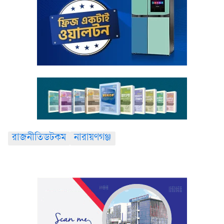
রাজনীতিডটকম
নারায়ণগঞ্জ