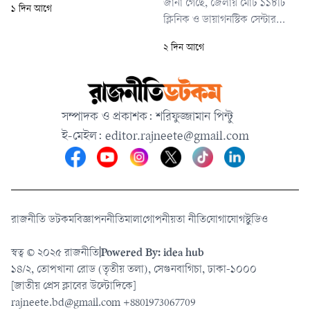
জানা গেছে, জেলায় মোট ১১৮টি
১ দিন আগে
পণ্যবাহী একটি ট্রাক বাসটিকে
ক্লিনিক ও ডায়াগনস্টিক সেন্টার
ধাক্কা দেয়। এতে ঘটনাস্থলেই
রয়েছে। এর মধ্যে বর্তমানে চালু
বাসচালকসহ দুজনের মৃত্যু হয়।
২ দিন আগে
আছে ৯০টি। বিভিন্ন অনিয়ম ও
আহত হয় আরও কমপক্ষে ১২ জন।
অব্যবস্থাপনার অভিযোগে বাকি
২৮টির মধ্যে কিছু সিলগালা করা
হয়েছে, আর কিছু প্রতিষ্ঠান নিজেরাই
সম্পাদক ও প্রকাশক: শরিফুজ্জামান পিন্টু
কার্যক্রম বন্ধ করে দিয়েছে।
ই-মেইল:
editor.rajneete@gmail.com
রাজনীতি ডটকম
বিজ্ঞাপন
নীতিমালা
গোপনীয়তা নীতি
যোগাযোগ
স্টুডিও
স্বত্ব © ২০২৫ রাজনীতি
|
Powered By: idea hub
১৪/২, তোপখানা রোড (তৃতীয় তলা), সেগুনবাগিচা, ঢাকা-১০০০
[জাতীয় প্রেস ক্লাবের উল্টোদিকে]
rajneete.bd@gmail.com
+8801973067709