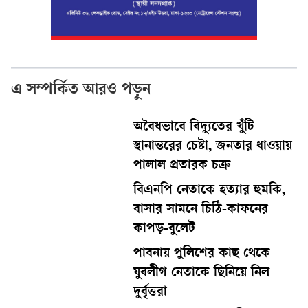
এ সম্পর্কিত আরও পড়ুন
অবৈধভাবে বিদ্যুতের খুঁটি
স্থানান্তরের চেষ্টা, জনতার ধাওয়ায়
পালাল প্রতারক চক্র
বিএনপি নেতাকে হত্যার হুমকি,
বাসার সামনে চিঠি-কাফনের
কাপড়-বুলেট
পাবনায় পুলিশের কাছ থেকে
যুবলীগ নেতাকে ছিনিয়ে নিল
দুর্বৃত্তরা