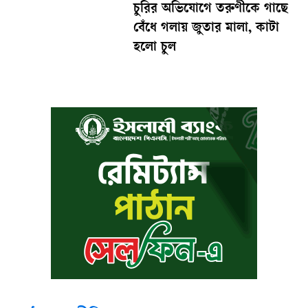
চুরির অভিযোগে তরুণীকে গাছে
বেঁধে গলায় জুতার মালা, কাটা
হলো চুল