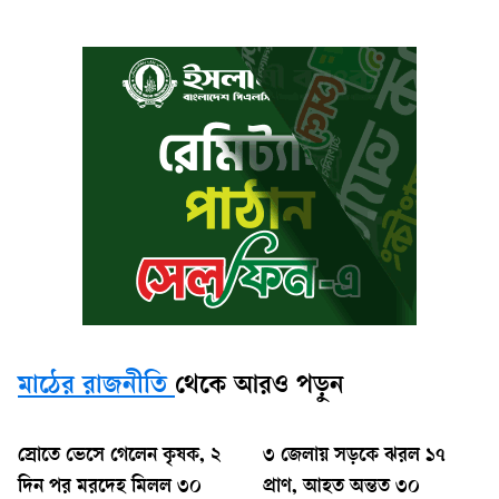
মাঠের রাজনীতি
থেকে আরও পড়ুন
স্রোতে ভেসে গেলেন কৃষক, ২
৩ জেলায় সড়কে ঝরল ১৭
দিন পর মরদেহ মিলল ৩০
প্রাণ, আহত অন্তত ৩০