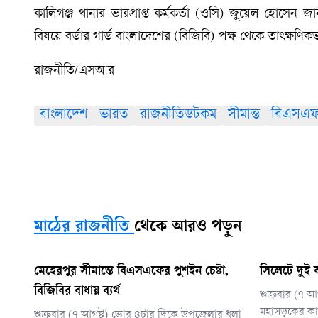
কালিগঞ্জ থানার ভারপ্রাপ্ত কর্মকর্তা (ওসি) জুয়েল হোসেন
বিষয়ে বর্ডার গার্ড বাংলাদেশের (বিজিবি) পক্ষ থেকে তাৎক্ষণিক
রাজনীতি/এসআর
বাংলাদেশ
ভারত
রাজনীতিডটকম
সীমান্ত
বিএসএ
মাঠের রাজনীতি
থেকে আরও পড়ুন
মেহেরপুর সীমান্তে বিএসএফের পুশইন চেষ্টা,
সিলেটে দুই ব
বিজিবির বাধায় ব্যর্থ
শুক্রবার (৭ 
মহাসড়কের কাশ
শুক্রবার (৭ আগস্ট) ভোর ৪টার দিকে উপজেলার ধলা