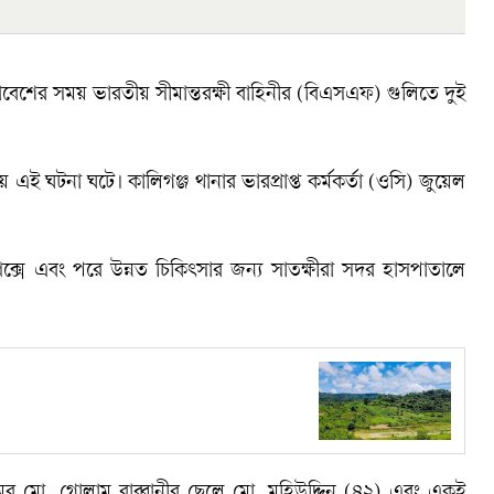
ে প্রবেশের সময় ভারতীয় সীমান্তরক্ষী বাহিনীর (বিএসএফ) গুলিতে দুই
ই ঘটনা ঘটে। কালিগঞ্জ থানার ভারপ্রাপ্ত কর্মকর্তা (ওসি) জুয়েল
্লেক্সে এবং পরে উন্নত চিকিৎসার জন্য সাতক্ষীরা সদর হাসপাতালে
ের মো. গোলাম রাব্বানীর ছেলে মো. মহিউদ্দিন (৪২) এবং একই