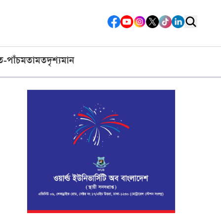
ত-পাঁচ
মতামত
দৃশ্যমান