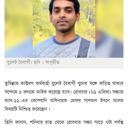
বুলেট বৈরাগী। ছবি : সংগৃহীত
কুমিল্লায় কাস্টমস কর্মকর্তা বুলেট বৈরাগী খুনের সঙ্গে জড়িত থাকার
সন্দেহে ৪ জনকে আটক করেছে র‍্যাব। রোববার (২৬ এপ্রিল) সন্ধ্যায়
র‍্যাব-১১-এর কোম্পানি অধিনায়ক মেজর সাদমান ইবনে আলম
বিষয়টি নিশ্চিত করেছেন ।
তিনি জানান, শনিবার রাত থেকে রোববার সন্ধ্যা সাড়ে ৭টা পর্যন্ত