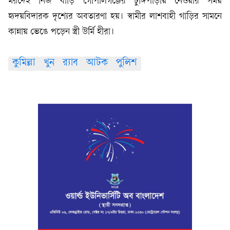
মরদেহ নিজ বাড়ি গোপালগঞ্জের টুঙ্গিপাড়ায় নেওয়ার সময়
হৃদয়বিদারক দৃশ্যের অবতারণা হয়। স্বামীর লাশবাহী গাড়ির সামনে
কান্নায় ভেঙে পড়েন স্ত্রী উর্মি হীরা।
কুমিল্লা
খুন
র‌্যাব
আটক
পুলিশ