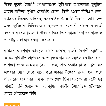
নিহত বুলেট বৈরাগী গোপালগঞ্জের টুঙ্গিপাড়া উপজেলার ডুমুরিয়া
গ্রামের বাসিন্দা সুশীল বৈরাগীর ছেলে। তিনি ৪১তম বিসিএস (নন-
ক্যাডার) হিসেবে কাস্টমস, এক্সসাইজ ও ভ্যাট বিভাগে যোগ দেন
এবং কুমিল্লার বিবিরবাজার স্থলবন্দরে সহকারী রাজস্ব কর্মকর্তা
হিসেবে কর্মরত ছিলেন। পরিবার নিয়ে তিনি কুমিল্লা নগরের রাজগঞ্জ
পানপট্টি এলাকায় বসবাস করতেন।
কাস্টমস কমিশনার আবদুল মান্নান জানান, বুলেট বৈরাগী চট্টগ্রামে
৪৪তম বুনিয়াদি প্রশিক্ষণে অংশ নিতে গত ১১ এপ্রিল সেখানে যান।
প্রশিক্ষণ শেষে শুক্রবার (২৪ এপ্রিল) রাত ১১টার দিকে চট্টগ্রামের
অলঙ্কার মোড় থেকে বাসে করে ঢাকার উদ্দেশে রওনা হন। পথে
পরিবারের সঙ্গে তার নিয়মিত যোগাযোগ ছিল। সবশেষ রাত ১টা ২৫
মিনিটে তিনি ফোনে জানান, কুমিল্লা নগরীর টমছমব্রিজ চৌরাস্তার
মোড়ে পৌঁছেছেন তিনি।