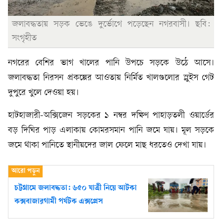
জলাবদ্ধতায় সড়ক ভেঙে দুর্ভোগে পড়েছেন নগরবাসী। ছবি:
সংগৃহীত
নগরের বেশির ভাগ খালের পানি উপচে সড়কে উঠে আসে।
জলাবদ্ধতা নিরসন প্রকল্পের আওতায় নির্মিত খালগুলোর স্লুইস গেট
দুপুরে খুলে দেওয়া হয়।
হাটহাজারী-অক্সিজেন সড়কের ১ নম্বর দক্ষিণ পাহাড়তলী ওয়ার্ডের
বড় দিঘির পাড় এলাকায় কোমরসমান পানি জমে যায়। মূল সড়কে
জমে থাকা পানিতে স্থানীয়দের জাল ফেলে মাছ ধরতেও দেখা যায়।
চট্টগ্রামে জলাবদ্ধতা: ৬৫০ যাত্রী নিয়ে আটকা
কক্সবাজারগামী পর্যটক এক্সপ্রেস