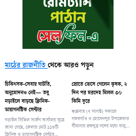
মাঠের রাজনীতি
থেকে আরও পড়ুন
চিকিৎসক-সেবায় ঘাটতি,
স্রোতে ভেসে গেলেন কৃষক, ২
অনুমোদনও নেই— তবু
দিন পর মরদেহ মিলল ৩০
নড়াইলে বাড়ছে ক্লিনিক-
কিমি দূরে
ডায়াগনস্টিক সেন্টার
শুক্রবার (৭ আগস্ট) সকালে
গফরগাঁও ও হোসেনপুর উপজেলার
নড়াইল সিভিল সার্জন কার্যালয় সূত্রে
সীমানায় ব্রহ্মপুত্র নদের মধ্যে বালু
জানা গেছে, জেলায় মোট ১১৮টি
উত্তোলনের একটি ড্রেজার মেশিনের
ক্লিনিক ও ডায়াগনস্টিক সেন্টার