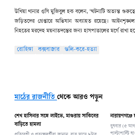
উখিয়া থানার ওসি মুজিবুল হক বলেন, ‘ঘটনাটি অত্যন্ত গুরুত্ব
জড়িতদের গ্রেপ্তারে অভিযান অব্যাহত রয়েছে। আইনশৃঙ্খলা প
নিহতের মরদেহ ময়নাতদন্তের জন্য হাসপাতালের মর্গে রাখা হ
রোহিঙ্গা
কক্সবাজার
গুলি-করে-হত্যা
মাঠের রাজনীতি
থেকে আরও পড়ুন
শেখ হাসিনার সঙ্গে লাইভে, মাগুরায় সাকিবের
নারায়ণগঞ্জে
বাড়িতে হামলা
বুধবার (৫ আগস
পাল্টাপাল্টি ধ
প্রতিবেশী ও প্রত্যক্ষদর্শীরা জানান, রাত সাড়ে ৯টার