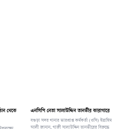
্ঠান থেকে
এনসিপি নেতা সালাউদ্দিন তানভীর কারাগারে
বগুড়া সদর থানার ভারপ্রাপ্ত কর্মকর্তা (ওসি) ইব্রাহিম
আলী জানান, গাজী সালাউদ্দিন তানভীরের বিরুদ্ধে
পলক্ষ্যে