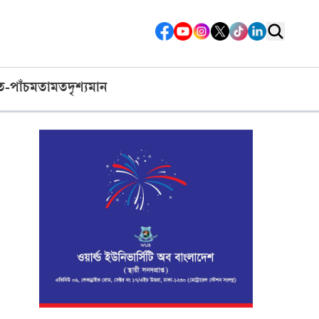
ত-পাঁচ
মতামত
দৃশ্যমান