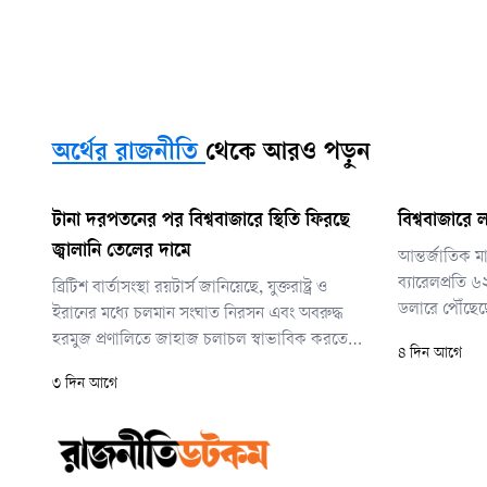
অর্থের রাজনীতি
থেকে আরও পড়ুন
টানা দরপতনের পর বিশ্ববাজারে স্থিতি ফিরছে
বিশ্ববাজারে 
জ্বালানি তেলের দামে
আন্তর্জাতিক মা
ব্যারেলপ্রতি 
ব্রিটিশ বার্তাসংস্থা রয়টার্স জানিয়েছে, যুক্তরাষ্ট্র ও
ডলারে পৌঁছেছ
ইরানের মধ্যে চলমান সংঘাত নিরসন এবং অবরুদ্ধ
ক্রুডের দাম তিন 
হরমুজ প্রণালিতে জাহাজ চলাচল স্বাভাবিক করতে
৪ দিন আগে
গিয়েছিল।
চলমান কূটনৈতিক প্রচেষ্টার দিকে নজর রাখছেন
৩ দিন আগে
বিনিয়োগকারীরা। এর ফলেই তেলের বাজারে কিছুটা
স্থিতিশীলতা দেখা যাচ্ছে।