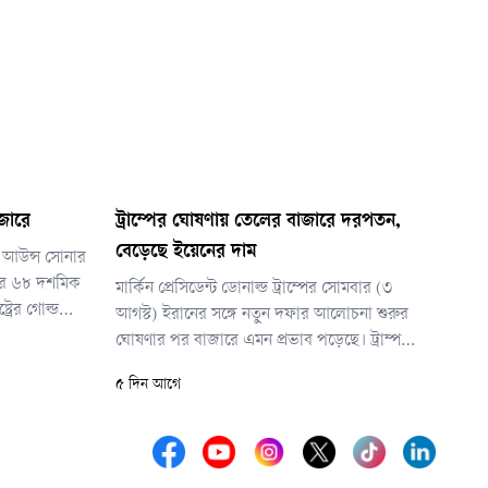
জারে
ট্রাম্পের ঘোষণায় তেলের বাজারে দরপতন,
বেড়েছে ইয়েনের দাম
তি আউন্স সোনার
ার ৬৮ দশমিক
মার্কিন প্রেসিডেন্ট ডোনাল্ড ট্রাম্পের সোমবার (৩
্রের গোল্ড
আগস্ট) ইরানের সঙ্গে নতুন দফার আলোচনা শুরুর
শতাংশ, যা
ঘোষণার পর বাজারে এমন প্রভাব পড়েছে। ট্রাম্প
৬৬ দশমিক ৬০
জানান, হরমুজ প্রণালি পুনরায় খুলে দেওয়া ও ইরানের
৫ দিন আগে
পারমাণবিক কর্মসূচি নিয়ে সমঝোতার সুযোগ তৈরি
করতে সম্ভাব্য সামরিক হামলাও আপাতত স্থগিত রাখা
হয়েছে।