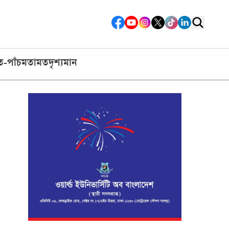
ত-পাঁচ
মতামত
দৃশ্যমান