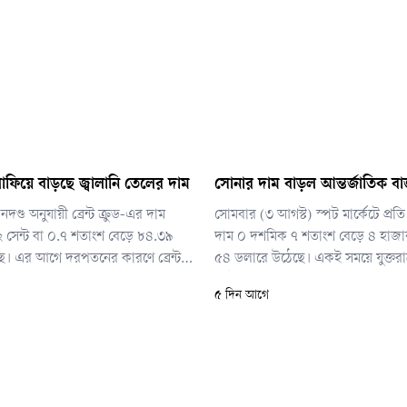
লাফিয়ে বাড়ছে জ্বালানি তেলের দাম
সোনার দাম বাড়ল আন্তর্জাতিক বা
নদণ্ড অনুযায়ী ব্রেন্ট ক্রুড-এর দাম
সোমবার (৩ আগস্ট) স্পট মার্কেটে প্র
৬২ সেন্ট বা ০.৭ শতাংশ বেড়ে ৮৪.৩৯
দাম ০ দশমিক ৭ শতাংশ বেড়ে ৪ হাজ
ে। এর আগে দরপতনের কারণে ব্রেন্ট
৫৪ ডলারে উঠেছে। একই সময়ে যুক্তরাষ্ট
সপ্তাহের মধ্যে সর্বনিম্ন পর্যায়ে নেমে
ফিউচার্সের দাম বেড়েছে ০ দশমিক ৯ 
৫ দিন আগে
বিক্রি হয়েছে প্রতি আউন্স ৪ হাজার 
ডলারে।