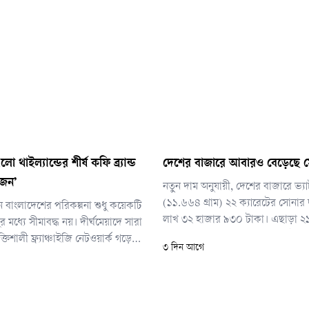
 থাইল্যান্ডের শীর্ষ কফি ব্র্যান্ড
দেশের বাজারে আবারও বেড়েছে 
াজন’
নতুন দাম অনুযায়ী, দেশের বাজারে ভ্যা
(১১.৬৬৪ গ্রাম) ২২ ক্যারেটের সোনার
 বাংলাদেশের পরিকল্পনা শুধু কয়েকটি
লাখ ৩২ হাজার ৯৩০ টাকা। এছাড়া ২১
মধ্যে সীমাবদ্ধ নয়। দীর্ঘমেয়াদে সারা
প্রতি ভরি ২ লাখ ২২ হাজার ৪৯১ টাকা,
িশালী ফ্র্যাঞ্চাইজি নেটওয়ার্ক গড়ে
৩ দিন আগে
প্রতি ভরি ১ লাখ ৯১ হাজার ৫৬ টাকা
রয়েছে। এর মাধ্যমে দেশের সম্ভাবনাময়
পদ্ধতির প্রতি ভরি সোনার দাম ১ লা
ই উদ্যোগের সঙ্গে যুক্ত হওয়ার সুযোগ
টাকা নির্ধারণ করা হয়েছে।
তর্জাতিক মানের ক্যাফে সেবা দেশজুড়ে
য হ