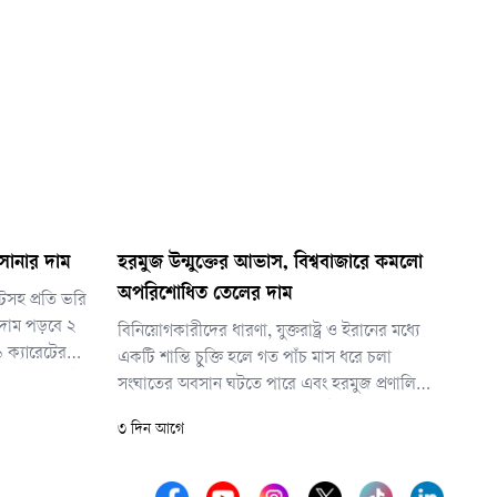
সোনার দাম
হরমুজ উন্মুক্তের আভাস, বিশ্ববাজারে কমলো
অপরিশোধিত তেলের দাম
টসহ প্রতি ভরি
 দাম পড়বে ২
বিনিয়োগকারীদের ধারণা, যুক্তরাষ্ট্র ও ইরানের মধ্যে
 ক্যারেটের
একটি শান্তি চুক্তি হলে গত পাঁচ মাস ধরে চলা
 ১৮ ক্যারেটের
সংঘাতের অবসান ঘটতে পারে এবং হরমুজ প্রণালি
 এবং সনাতন
আবারও স্বাভাবিক চলাচলের জন্য উন্মুক্ত হতে পারে।
৩ দিন আগে
খ ৫৬ হাজার ৬৪