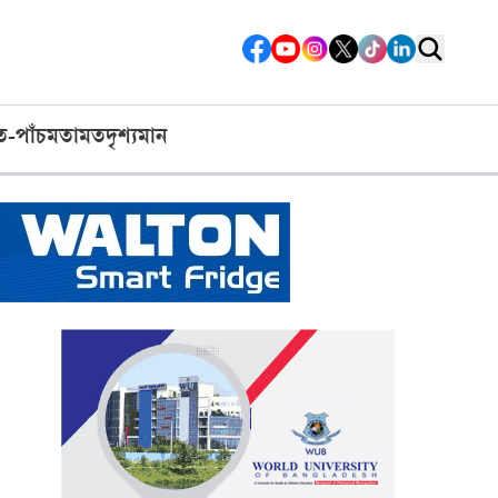
ত-পাঁচ
মতামত
দৃশ্যমান