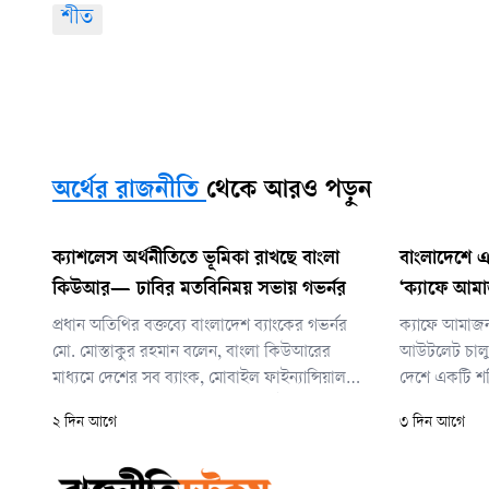
শীত
অর্থের রাজনীতি
থেকে আরও পড়ুন
ক্যাশলেস অর্থনীতিতে ভূমিকা রাখছে বাংলা
বাংলাদেশে এলো
কিউআর— ঢাবির মতবিনিময় সভায় গভর্নর
‘ক্যাফে আম
প্রধান অতিথির বক্তব্যে বাংলাদেশ ব্যাংকের গভর্নর
ক্যাফে আমাজন
মো. মোস্তাকুর রহমান বলেন, বাংলা কিউআরের
আউটলেট চালুর 
মাধ্যমে দেশের সব ব্যাংক, মোবাইল ফাইন্যান্সিয়াল
দেশে একটি শক্ত
সার্ভিস (এমএফএস) ও অন্যান্য পেমেন্ট সেবাদাতা
তোলার লক্ষ্য 
২ দিন আগে
৩ দিন আগে
প্রতিষ্ঠানের মধ্যে একটিমাত্র কিউআর কোড ব্যবহার
উদ্যোক্তারা এ
করে নিরাপদ, সহজ ও আন্তঃপরিচালনযোগ্য
পাবেন এবং আন্
ডিজিটাল লেনদেন করা সম্ভব। বাংলা কিউআর
আরও সহজলভ্