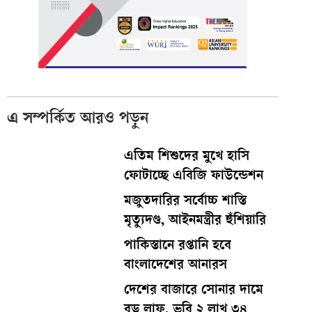
এ সম্পর্কিত আরও পড়ুন
এতিম শিশুদের মুখে হাসি
ফোটাচ্ছে এবিজি ফাউন্ডেশন
মজুতদারির সর্বোচ্চ শাস্তি
মৃত্যুদণ্ড, আইনমন্ত্রীর হুঁশিয়ারি
পাকিস্তানে রপ্তানি হবে
বাংলাদেশের আনারস
দেশের বাজারে সোনার দামে
বড় লাফ, ভরি ২ লাখ ৩৪