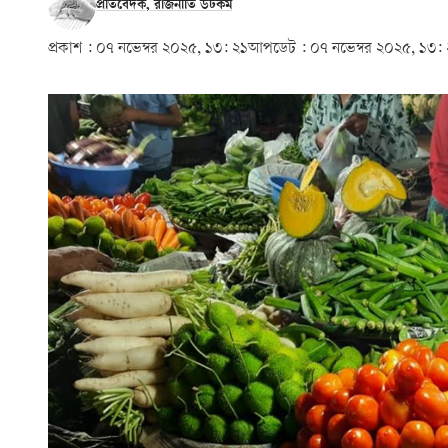
প্রতিবেদক, রাজনীতি ডটকম
প্রকাশ :
০৭ নভেম্বর ২০২৫, ১৩: ২১
আপডেট :
০৭ নভেম্বর ২০২৫, ১৩: