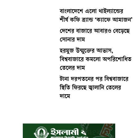
বাংলাদেশে এলো থাইল্যান্ডের
শীর্ষ কফি ব্র্যান্ড ‘ক্যাফে আমাজন’
দেশের বাজারে আবারও বেড়েছে
সোনার দাম
হরমুজ উন্মুক্তের আভাস,
বিশ্ববাজারে কমলো অপরিশোধিত
তেলের দাম
টানা দরপতনের পর বিশ্ববাজারে
স্থিতি ফিরছে জ্বালানি তেলের
দামে