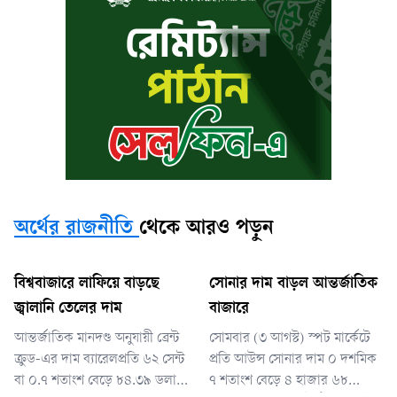
অর্থের রাজনীতি
থেকে আরও পড়ুন
বিশ্ববাজারে লাফিয়ে বাড়ছে
সোনার দাম বাড়ল আন্তর্জাতিক
জ্বালানি তেলের দাম
বাজারে
আন্তর্জাতিক মানদণ্ড অনুযায়ী ব্রেন্ট
সোমবার (৩ আগস্ট) স্পট মার্কেটে
ক্রুড-এর দাম ব্যারেলপ্রতি ৬২ সেন্ট
প্রতি আউন্স সোনার দাম ০ দশমিক
বা ০.৭ শতাংশ বেড়ে ৮৪.৩৯ ডলারে
৭ শতাংশ বেড়ে ৪ হাজার ৬৮