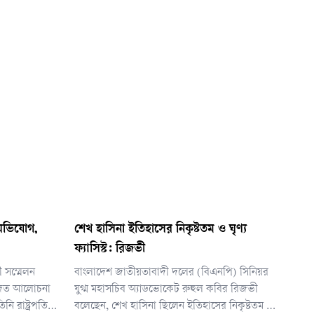
 অভিযোগ,
শেখ হাসিনা ইতিহাসের নিকৃষ্টতম ও ঘৃণ্য
ফ্যাসিস্ট: রিজভী
ী সম্মেলন
বাংলাদেশ জাতীয়তাবাদী দলের (বিএনপি) সিনিয়র
োজিত আলোচনা
যুগ্ম মহাসচিব অ্যাডভোকেট রুহুল কবির রিজভী
িনি রাষ্ট্রপতির
বলেছেন, শেখ হাসিনা ছিলেন ইতিহাসের নিকৃষ্টতম ও