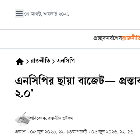
০৭ আগস্ট, শুক্রবার ২০২৬
প্রচ্ছদ
সর্বশেষ
রাজনীত
রাজনীতি
এনসিপি
এনসিপির ছায়া বাজেট— প্রস্তাব 
২.০’
প্রতিবেদক, রাজনীতি ডটকম
প্রকাশ :
০৫ জুন ২০২৬, ২২: ১৩
আপডেট :
০৫ জুন ২০২৬, ২২: ১৬