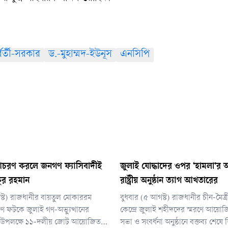
্বর্তী-সরকার
ড.-মুহাম্মদ-ইউনূস
এনসিপি
 আচরণ করলে জনগণ ফ্যাসিবাদীই
জুলাই যোদ্ধাদের ওপর ‘হামলা’র
ুর রহমান
রাষ্ট্রীয় অনুষ্ঠান ত্যাগ আখতারের
স্ট) রাজধানীর বায়তুল মোকাররম
বুধবার (৫ আগস্ট) রাজধানীর চীন-মৈত্র
ণ ফটকে জুলাই গণ-অভ্যুত্থানের
কেন্দ্রে জুলাই শহীদদের স্মরণে আয়
ূর্তি উপলক্ষে ১১-দলীয় জোট আয়োজিত
সভা ও সংবর্ধনা অনুষ্ঠানে বক্তব্য শেষে ত