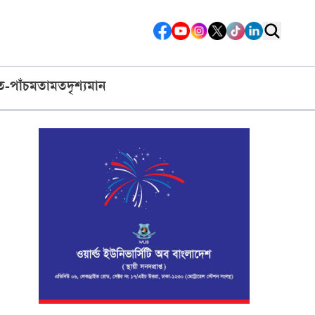
ত-পাঁচ
মতামত
দৃশ্যমান