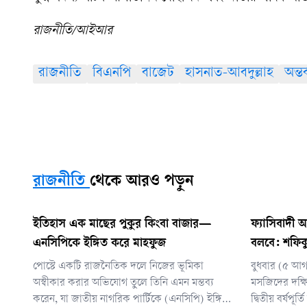
রাজনীতি/আইআর
রাজনীতি
বিএনপি
বাজেট
হাসনাত-আবদুল্লাহ
অন্তর
রাজনীতি
থেকে আরও পড়ুন
ইতিহাস এক মাছের পুকুর কিংবা বাজার—
ফ্যাসিবাদী
এনসিপিকে ইঙ্গিত করে মাহফুজ
বলবে: শফিক
পোস্টে একটি রাজনৈতিক দলে নিজের ভূমিকা
বুধবার (৫ আগ
অস্বীকার করার অভিযোগ তুলে তিনি এমন মন্তব্য
মসজিদের দক্ষি
করেন, যা জাতীয় নাগরিক পার্টিকে (এনসিপি) ইঙ্গিত
দ্বিতীয় বর্ষপ