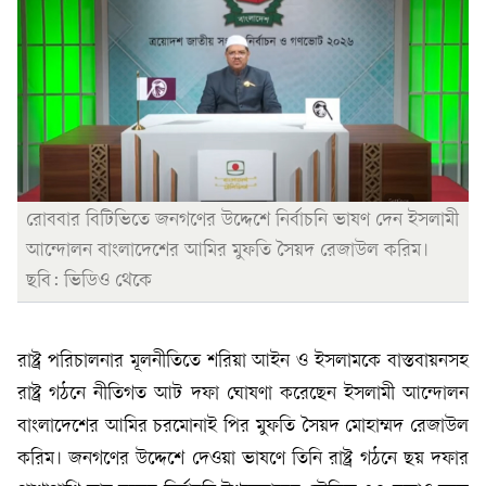
রোববার বিটিভিতে জনগণের উদ্দেশে নির্বাচনি ভাষণ দেন ইসলামী
আন্দোলন বাংলাদেশের আমির মুফতি সৈয়দ রেজাউল করিম।
ছবি: ভিডিও থেকে
রাষ্ট্র পরিচালনার মূলনীতিতে শরিয়া আইন ও ইসলামকে বাস্তবায়নসহ
রাষ্ট্র গঠনে নীতিগত আট দফা ঘোষণা করেছেন ইসলামী আন্দোলন
বাংলাদেশের আমির চরমোনাই পির মুফতি সৈয়দ মোহাম্মদ রেজাউল
করিম। জনগণের উদ্দেশে দেওয়া ভাষণে তিনি রাষ্ট্র গঠনে ছয় দফার