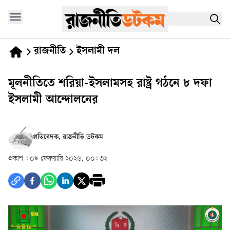
রাজনীতি
ইসলামী দল
মূলনীতিতে শরিয়া-ইসলামসহ রাষ্ট্র গঠনে ৮ দফা
ইসলামী আন্দোলনের
প্রতিবেদক, রাজনীতি ডটকম
প্রকাশ :
০৯ ফেব্রুয়ারি ২০২৬, ০০: ৩২