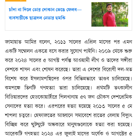
চাঁদা না দিলে তোর দোকান ভেঙে ফেলব—
ব্যবসায়ীকে ছাত্রদল নেতার হুমকি
জামায়াত আমির বলেন, ২০১১ সালের এপ্রিল মাসের পর এমন
একটি সম্মেলন একত্রে বসে করার সুযোগ পাইনি। ২০০৯ থেকে শুরু
করে ২০২৪ সালের ৫ আগস্ট পর্যন্ত আওয়ামী লীগ ও তাদের সঙ্গীরা
দেশকে শাসন এবং শোষন করেছে। তারা এ দেশের বিরোধী দল-মত
বিশেষ করে ইসলামপন্থিদের ওপর বিভিন্নভাবে তাণ্ডব চালিয়েছে।
কমপক্ষে তিনটি গণহত্যা তারা চালিয়েছে। প্রথমটি তৎকালীন
বিডিয়ারদের হেডকোয়ার্টারে পিলখানায় ৫৭ জন চৌকস দেশপ্রেমিক
সেনাদের হত্যা করে। এরপরের হত্যা হয়েছে ২০১৩ সালের ৫ মে
শাপলা চত্বরে। হেফাজতের আহ্বানে সমাবেশে রাতের বেলায় বিদ্যুৎ
বিচ্ছিন্ন করে ঘুটঘুটে অন্ধকারে মানুষগুলোকে হত্যা করা হয়েছে।
আরেকটি গণহত্যা ২০২৪ এর জুলাই মাসের অর্ধেক ও আগস্টের ৫