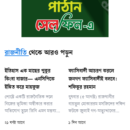
রাজনীতি
থেকে আরও পড়ুন
ইতিহাস এক মাছের পুকুর
ফ্যাসিবাদী আচরণ করলে
কিংবা বাজার— এনসিপিকে
জনগণ ফ্যাসিবাদীই বলবে:
ইঙ্গিত করে মাহফুজ
শফিকুর রহমান
পোস্টে একটি রাজনৈতিক দলে
বুধবার (৫ আগস্ট) রাজধানীর
নিজের ভূমিকা অস্বীকার করার
বায়তুল মোকাররম মসজিদের দক্ষিণ
অভিযোগ তুলে তিনি এমন মন্তব্য
ফটকে জুলাই গণ-অভ্যুত্থানের
করেন, যা জাতীয় নাগরিক পার্টিকে
দ্বিতীয় বর্ষপূর্তি উপলক্ষে ১১-দলীয়
২১ ঘণ্টা আগে
১ দিন আগে
(এনসিপি) ইঙ্গিত করেই করা হয়েছে
জোট আয়োজিত সমাবেশে তিনি