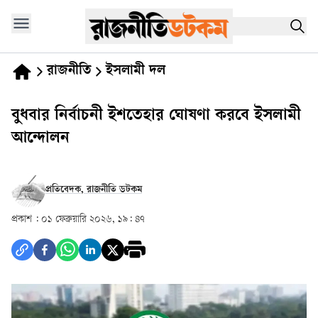
রাজনীতি
ইসলামী দল
বুধবার নির্বাচনী ইশতেহার ঘোষণা করবে ইসলামী
আন্দোলন
প্রতিবেদক, রাজনীতি ডটকম
প্রকাশ :
০১ ফেব্রুয়ারি ২০২৬, ১৯: ৪৭