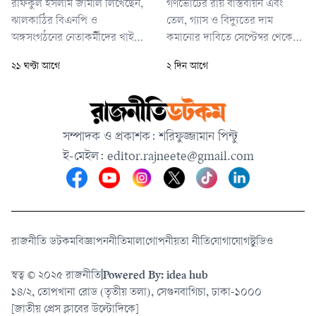
রফিকুল ইসলাম জামাল লিখেছেন,
গণভোটের রায় বাস্তবায়ন এবং
ঝালকাঠির বিএনপি ও
তেল, গ্যাস ও বিদ্যুতের দাম
অঙ্গসংগঠনের নেতাকর্মীদের খাই
কমানোর দাবিতে সেপ্টেম্বর থেকে
খাই বন্ধ করার জন্য অনুরোধ
অক্টোবর পর্যন্ত ঢাকা থেকে চারটি
২১ ঘণ্টা আগে
২ দিন আগে
করছি। ছয় মাসে অনেক খেয়েছেন
বিভাগীয় শহরে ‘লং মার্চ’ কর্মসূচি
— আওয়ামী লীগের নেতাকর্মীদের
ঘোষণা করেছে জামায়াতে ইসলামীর
পাহারার বিনিময় খেয়েছেন,
নেতৃত্বাধীন ১১ দলীয় ঐক্য। লং মার্চ
আওয়ামীদের পক্ষে ওকলাতি করে
কর্মসূচি শেষে আগামী নভেম্বরে
সম্পাদক ও প্রকাশক: শরিফুজ্জামান পিন্টু
খেয়েছেন, আওয়ামীদের বাড়িঘর
ঢাকায় মহাসমাবেশ করবে জোটটি।
ই-মেইল:
editor.rajneete@gmail.com
পাহারা দিয়ে খেয়েছেন, ঠিকাদারি
পাহারা দিয়ে খেয়েছেন।
রাজনীতি ডটকম
বিজ্ঞাপন
নীতিমালা
গোপনীয়তা নীতি
যোগাযোগ
স্টুডিও
স্বত্ব © ২০২৫ রাজনীতি
|
Powered By: idea hub
১৪/২, তোপখানা রোড (তৃতীয় তলা), সেগুনবাগিচা, ঢাকা-১০০০
[জাতীয় প্রেস ক্লাবের উল্টোদিকে]