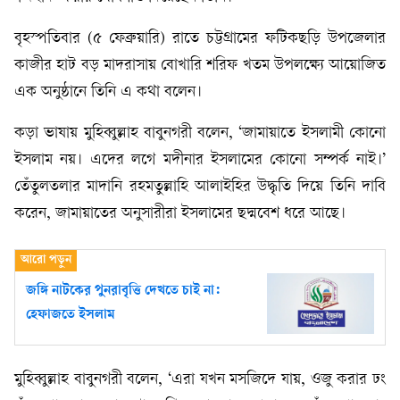
বৃহস্পতিবার (৫ ফেব্রুয়ারি) রাতে চট্টগ্রামের ফটিকছড়ি উপজেলার
কাজীর হাট বড় মাদরাসায় বোখারি শরিফ খতম উপলক্ষ্যে আয়োজিত
এক অনুষ্ঠানে তিনি এ কথা বলেন।
কড়া ভাষায় মুহিব্বুল্লাহ বাবুনগরী বলেন, ‘জামায়াতে ইসলামী কোনো
ইসলাম নয়। এদের লগে মদীনার ইসলামের কোনো সম্পর্ক নাই।’
তেঁতুলতলার মাদানি রহমতুল্লাহি আলাইহির উদ্ধৃতি দিয়ে তিনি দাবি
করেন, জামায়াতের অনুসারীরা ইসলামের ছদ্মবেশ ধরে আছে।
জঙ্গি নাটকের পুনরাবৃত্তি দেখতে চাই না:
হেফাজতে ইসলাম
মুহিব্বুল্লাহ বাবুনগরী বলেন, ‘এরা যখন মসজিদে যায়, ওজু করার ঢং