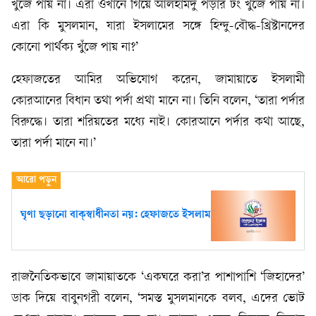
খুঁজে পায় না। এরা ওখানে গিয়ে আলহামদু পড়ার ঢং খুঁজে পায় না।
এরা কি মুসলমান, যারা ইসলামের সঙ্গে হিন্দু-বৌদ্ধ-খ্রিষ্টানদের
কোনো পার্থক্য খুঁজে পায় না?’
হেফাজতের আমির অভিযোগ করেন, জামায়াতে ইসলামী
কোরআনের বিধান তথা পর্দা প্রথা মানে না। তিনি বলেন, ‘তারা পর্দার
বিরুদ্ধে। তারা শরিয়তের মধ্যে নাই। কোরআনে পর্দার কথা আছে,
তারা পর্দা মানে না।’
ঘৃণা ছড়ানো বাক্‌স্বাধীনতা নয়: হেফাজতে ইসলাম
​রাজনৈতিকভাবে জামায়াতকে ‘একঘরে করা’র পাশাপাশি ‘জিহাদের’
ডাক দিয়ে বাবুনগরী বলেন, ‘সমস্ত মুসলমানকে বলব, এদের ভোট