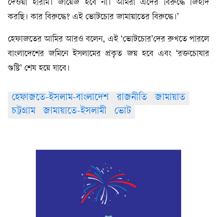
দেওয়া হারাম। জায়েজ হবে না। আমরা এদের বিরুদ্ধে জিহাদ
করছি। কার বিরুদ্ধে? এই ভোটচোর জামায়াতের বিরুদ্ধে।’
হেফাজতের আমির আরও বলেন, এই ‘ভোটচোর’দের রুখতে পারলে
বাংলাদেশের জমিনে ইসলামের প্রকৃত জয় হবে এবং ‘রক্তচোষার
গুষ্টি’ শেষ হয়ে যাবে।
হেফাজতে-ইসলাম-বাংলাদেশ
রাজনীতি
জামায়াত
চট্টগ্রাম
জামায়াতে-ইসলামী
ভোট