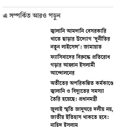
এ সম্পর্কিত আরও পড়ুন
জ্বালানি আমদানি বেসরকারি
খাতে ছাড়ার উদ্যোগ ‘দুনীতির
নতুন লাইসেন্স’: জামায়াত
ফ্যাসিবাদের বিরুদ্ধে প্রতিরোধ
গড়ার আহ্বান ইসলামী
আন্দোলনের
অতীতের অপরিকল্পিত কর্মকাণ্ডে
জ্বালানি ও বিদ্যুতের সমস্যা
তৈরি হয়েছে: প্রধানমন্ত্রী
জুলাই স্মৃতি জাদুঘরে দলীয় নয়,
জাতীয় ইতিহাস থাকতে হবে:
নাহিদ ইসলাম