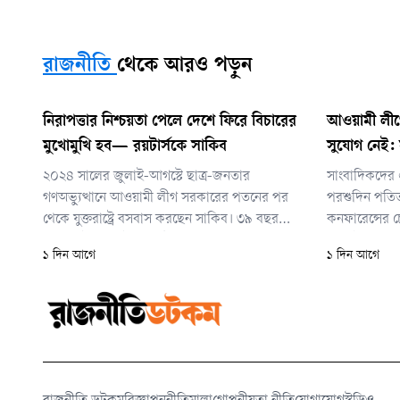
রাজনীতি
থেকে আরও পড়ুন
নিরাপত্তার নিশ্চয়তা পেলে দেশে ফিরে বিচারের
আওয়ামী লীগ
মুখোমুখি হব— রয়টার্সকে সাকিব
সুযোগ নেই: স
২০২৪ সালের জুলাই-আগস্টে ছাত্র-জনতার
সাংবাদিকদের এক
গণঅভ্যুত্থানে আওয়ামী লীগ সরকারের পতনের পর
পরশুদিন পতিত
থেকে যুক্তরাষ্ট্রে বসবাস করছেন সাকিব। ৩৯ বছর
কনফারেন্সের চ
বয়সী এই ক্রিকেট অলরাউন্ডার জানিয়েছেন, তিনি
পররাষ্ট্র মন্ত্
১ দিন আগে
১ দিন আগে
দেশের মাটিতে একটি বিদায়ী সিরিজ খেলতে এবং
ধরনের প্রতি
২০২৭ সালের ওয়ানডে বিশ্বকাপে অংশ নিতে চান।
পারেনি।’