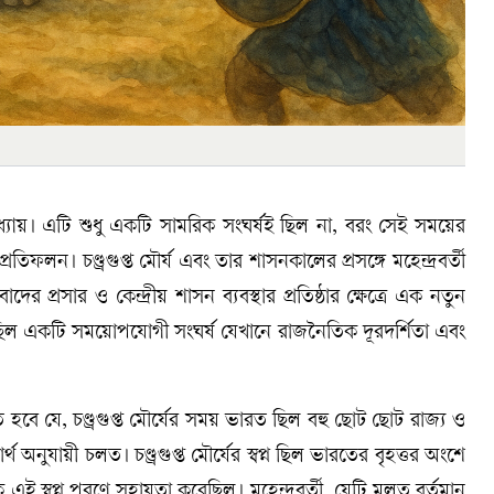
র্ণ অধ্যায়। এটি শুধু একটি সামরিক সংঘর্ষই ছিল না, বরং সেই সময়ের
তিফলন। চণ্ড্রগুপ্ত মৌর্য এবং তার শাসনকালের প্রসঙ্গে মহেন্দ্রবর্তী
দের প্রসার ও কেন্দ্রীয় শাসন ব্যবস্থার প্রতিষ্ঠার ক্ষেত্রে এক নতুন
্ধ ছিল একটি সময়োপযোগী সংঘর্ষ যেখানে রাজনৈতিক দূরদর্শিতা এবং
ে হবে যে, চণ্ড্রগুপ্ত মৌর্যের সময় ভারত ছিল বহু ছোট ছোট রাজ্য ও
র্থ অনুযায়ী চলত। চণ্ড্রগুপ্ত মৌর্যের স্বপ্ন ছিল ভারতের বৃহত্তর অংশে
ই স্বপ্ন পূরণে সহায়তা করেছিল। মহেন্দ্রবর্তী, যেটি মূলত বর্তমান