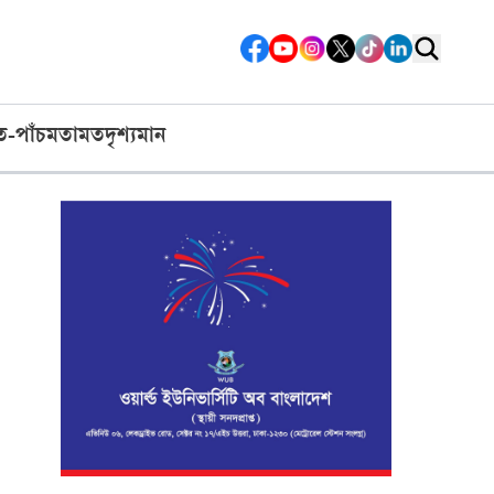
ত-পাঁচ
মতামত
দৃশ্যমান