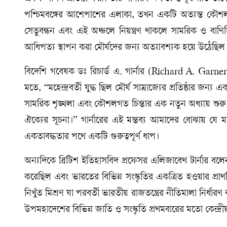
পশ্চিমবঙ্গের আশেপাশের এলাকা, তখন একটি অত্যন্ত কৌশলগ
সেতুবন্ধন এবং এই অঞ্চলে নিয়ন্ত্রণ থাকলে সামরিক ও বাণি
আধিপত্য স্থাপন করা মৌর্যদের জন্য অত্যাবশ্যক হয়ে উঠেছিল
বিদেশি গবেষক ডঃ রিচার্ড এ. গার্নার (Richard A. Garner)
মতে, “মহেন্দ্রবর্তী যুদ্ধ ছিল মৌর্য সাম্রাজ্যের প্রতিষ্ঠার জন্য এক
সামরিক শৃঙ্খলা এবং কৌশলগত চিন্তার এক নতুন অধ্যায় শুর
ঐক্যের সূচনা।” গার্নারের এই মন্তব্য আমাদের বোঝায় যে ম
একতাবদ্ধতার পথে একটি গুরুত্বপূর্ণ ধাপ।
অন্যদিকে ব্রিটিশ ইতিহাসবিদ প্রফেসর এলিজাবেথ টার্নার বলেন, “ম
করেছিল এবং ভারতের বিভিন্ন সংস্কৃতির একত্রিত হওয়ার প্
নিখুঁত মিশ্রণ যা পরবর্তী ভারতীয় রাজতন্ত্রের নীতিমালা নির্ধার
উপমহাদেশের বিভিন্ন জাতি ও সংস্কৃতি প্রথমবারের মতো কেন্দ