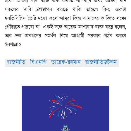
হবে। আমরা যদি কাজ শুরু করতে না পারি এবং আমরা যদি
সকলের দাবি উপস্থাপন করতে থাকি তাহলে কিন্তু একটা
ইনডিসিপ্লিন তৈরি হবে। ফলে আমরা কিন্তু আমাদের কাঙ্খিত লক্ষ্যে
পৌঁছাতে পারবো না। একই সঙ্গে তারেক আশাবাদ ব্যক্ত করে বলেন,
তার দল জনগণের সমর্থন নিয়ে আগামী সরকার গঠন করবে
ইনশাল্লাহ
রাজনীতি
বিএনপি
তারেক-রহমান
রাজনীতিডটকম