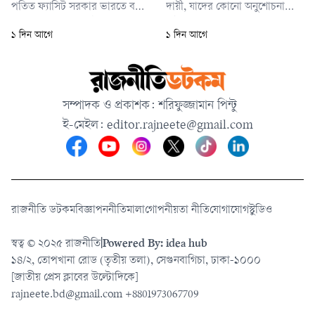
পতিত ফ্যাসিট সরকার ভারতে বসে
দায়ী, যাদের কোনো অনুশোচনা
প্রেস কনফারেন্সের চেষ্টা করেছেন।
নাই, বাংলাদেশের মানুষের সামনে
১ দিন আগে
১ দিন আগে
এর প্রেক্ষিতে আমাদের পররাষ্ট্র
ক্ষমা প্রার্থনা করে নাই, তাদের
মন্ত্রণালয় যে ধরনের প্রতিবাদ
কোনো রাজনীতি বাংলাদেশের মানুষ
জানিয়েছে। সে ধরনের প্রতিবাদ এর
কখনো গ্রহণ করবে না।’
আগে কোনো সরকার জানাতে
সম্পাদক ও প্রকাশক: শরিফুজ্জামান পিন্টু
পারেনি।’
ই-মেইল:
editor.rajneete@gmail.com
রাজনীতি ডটকম
বিজ্ঞাপন
নীতিমালা
গোপনীয়তা নীতি
যোগাযোগ
স্টুডিও
স্বত্ব © ২০২৫ রাজনীতি
|
Powered By: idea hub
১৪/২, তোপখানা রোড (তৃতীয় তলা), সেগুনবাগিচা, ঢাকা-১০০০
[জাতীয় প্রেস ক্লাবের উল্টোদিকে]
rajneete.bd@gmail.com
+8801973067709