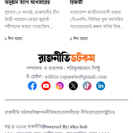
অনুষ্ঠান ত্যাগ আখতারের
রিজভী
বুধবার (৫ আগস্ট) রাজধানীর চীন-
বাংলাদেশ জাতীয়তাবাদী দলের
মৈত্রী সম্মেলন কেন্দ্রে জুলাই
(বিএনপি) সিনিয়র যুগ্ম মহাসচিব
শহীদদের স্মরণে আয়োজিত
অ্যাডভোকেট রুহুল কবির রিজভী
আলোচনা সভা ও সংবর্ধনা অনুষ্ঠানে
বলেছেন, শেখ হাসিনা ছিলেন
১ দিন আগে
১ দিন আগে
বক্তব্য শেষে তিনি রাষ্ট্রপতির প্রতি
ইতিহাসের নিকৃষ্টতম ও ঘৃণ্য
সম্মান জানিয়ে নীরবে অনুষ্ঠানস্থল
ফ্যাসিস্ট। পৃথিবীর নিষ্ঠুর ফ্যাসিস্ট ও
ত্যাগ করেন।
নাৎসিরা জোর করে ক্ষমতায় টিকে
থাকলেও শেখ হাসিনার সঙ্গে তাদের
সম্পাদক ও প্রকাশক: শরিফুজ্জামান পিন্টু
মৌলিক পার্থক্য রয়েছে বলে জানান
ই-মেইল:
editor.rajneete@gmail.com
তিনি।
রাজনীতি ডটকম
বিজ্ঞাপন
নীতিমালা
গোপনীয়তা নীতি
যোগাযোগ
স্টুডিও
স্বত্ব © ২০২৫ রাজনীতি
|
Powered By: idea hub