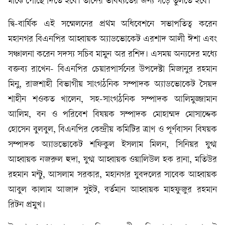
মাঝে পৌঁছে দিতে হবে। তাদের ভবিষ্যতের জন্য গড়ে তুলতে হবে। ’
দ্বি-বার্ষিক এই সম্মেলনের প্রথম অধিবেশনে সভাপতিত্ব করেন
মহানগর বিএনপির আহ্বায়ক অ্যাডভোকেট এরশাদ আলী ঈশা এবং
সঞ্চালনা করেন সদস্য সচিব মামুন অর রশিদ। এসময় অন্যদের মধ্যে
বক্তব্য রাখেন- বিএনপির চেয়ারপার্সনের উপদেষ্টা মিজানুর রহমান
মিনু, রাজশাহী বিভাগীয় সাংগঠনিক সম্পাদক অ্যাডভোকেট সৈয়দ
শাহীন শওকত খালেন, সহ-সাংগঠনিক সম্পাদক আলিমুজ্জামান
আলিম, বন ও পরিবেশ বিষয়ক সম্পাদক মোহাম্মদ মোসাদ্দেক
হোসেন বুলবুল, বিএনপির কেন্দ্রীয় কমিটির ত্রাণ ও পূর্ণবাসন বিষয়ক
সম্পাদক অ্যাডভোকেট শফিকুল ইসলাম মিলন, সিনিয়র যুগ্ম
আহ্বায়ক নজরুল হুদা, যুগ্ম আহ্বায়ক ওয়ালিউল হক রানা, মতিউর
রহমান মন্টু, আসলাম সরকার, মহানগর যুবদলের সাবেক আহ্বায়ক
আবুল কালাম আজাদ সুইট, বর্তমান আহ্বায়ক মাহফুজুর রহমান
রিটন প্রমুখ।