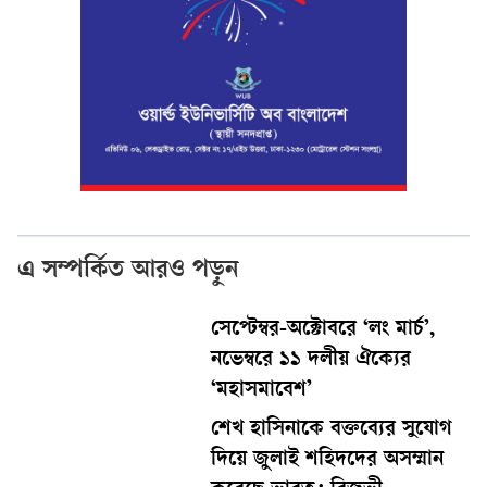
এ সম্পর্কিত আরও পড়ুন
সেপ্টেম্বর-অক্টোবরে ‘লং মার্চ’,
নভেম্বরে ১১ দলীয় ঐক্যের
‘মহাসমাবেশ’
শেখ হাসিনাকে বক্তব্যের সুযোগ
দিয়ে জুলাই শহিদদের অসম্মান