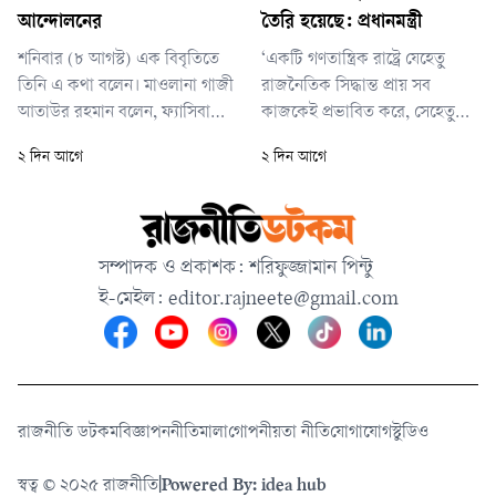
প্রার্থীর নাম ঘোষণা করা হবে।
অতিরিক্ত আয়ে পরিণত হতে
আন্দোলনের
তৈরি হয়েছে: প্রধানমন্ত্রী
পারে।”
শনিবার (৮ আগস্ট) এক বিবৃতিতে
‘একটি গণতান্ত্রিক রাষ্ট্রে যেহেতু
তিনি এ কথা বলেন। মাওলানা গাজী
রাজনৈতিক সিদ্ধান্ত প্রায় সব
আতাউর রহমান বলেন, ফ্যাসিবাদের
কাজকেই প্রভাবিত করে, সেহেতু
সঙ্গে জড়িত ব্যক্তিদের বিচারে
শিক্ষার্থী, শিক্ষক কিংবা পেশাজীবী
২ দিন আগে
২ দিন আগে
কোনো ধরনের ছাড় দেওয়া যাবে না।
—সবাই যার যার মতাদর্শ অনুযায়ী
একই সঙ্গে বিচারপ্রক্রিয়া ধীর না
সচেতনভাবে সুসংগঠিত থাকবেন।
করে দ্রুত ও ব্যাপকভাবে তা সম্পন্ন
এটা কোনো অযৌক্তিক বিষয় নয়।
করার আহ্বান জানান তিনি।
তবে— এই তবেটাই হচ্ছে ইম্পর্টেন্ট
সম্পাদক ও প্রকাশক: শরিফুজ্জামান পিন্টু
বিষয়। তবে রাজনৈতিক সম্পৃক্ততা
ই-মেইল:
editor.rajneete@gmail.com
যেন নিজেদের পেশাগত দায়িত্ব পাল
রাজনীতি ডটকম
বিজ্ঞাপন
নীতিমালা
গোপনীয়তা নীতি
যোগাযোগ
স্টুডিও
স্বত্ব © ২০২৫ রাজনীতি
|
Powered By: idea hub