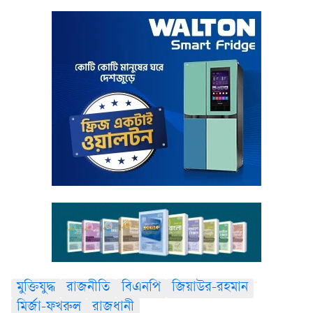
মুক্তিযুদ্ধ
রাজনীতি
বিএনপি
জিয়াউর-রহমান
মির্জা-ফখরুল
রাজধানী