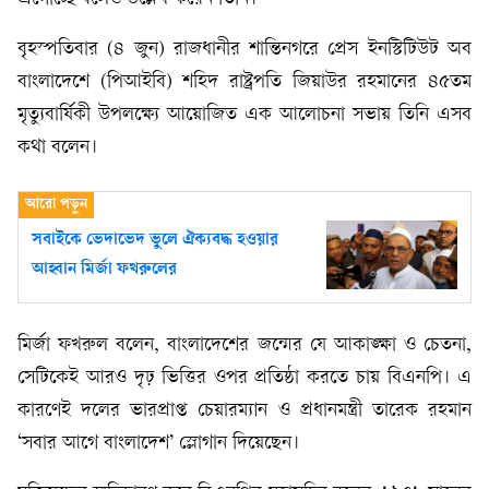
বৃহস্পতিবার (৪ জুন) রাজধানীর শান্তিনগরে প্রেস ইনস্টিটিউট অব
বাংলাদেশে (পিআইবি) শহিদ রাষ্ট্রপতি জিয়াউর রহমানের ৪৫তম
মৃত্যুবার্ষিকী উপলক্ষ্যে আয়োজিত এক আলোচনা সভায় তিনি এসব
কথা বলেন।
সবাইকে ভেদাভেদ ভুলে ঐক্যবদ্ধ হওয়ার
আহ্বান মির্জা ফখরুলের
মির্জা ফখরুল বলেন, বাংলাদেশের জন্মের যে আকাঙ্ক্ষা ও চেতনা,
সেটিকেই আরও দৃঢ় ভিত্তির ওপর প্রতিষ্ঠা করতে চায় বিএনপি। এ
কারণেই দলের ভারপ্রাপ্ত চেয়ারম্যান ও প্রধানমন্ত্রী তারেক রহমান
‘সবার আগে বাংলাদেশ’ স্লোগান দিয়েছেন।