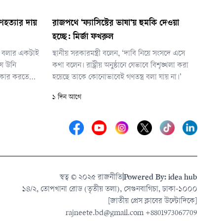
ণহত্যার দায়
রাজপথে ‘ফ্যাসিস্টের ভাষা’য় হুমকি দেওয়া
হচ্ছে: মির্জা ফখরুল
মার বলার একটাই
স্থানীয় সরকারমন্ত্রী বলেন, ‘দাবি নিয়ে সংসদে এসে
যে উনি
কথা বলেন। রাষ্ট্রীয় অনুষ্ঠানে যেভাবে বিশৃঙ্খলা করা
ীকার করতে
হয়েছে তাকে কোনোভাবেই গণতন্ত্র বলা যায় না।’
ঙ্গে জড়িত
১ দিন আগে
দি তিনি হতে
স্বত্ব © ২০২৫ রাজনীতি
|
Powered By: idea hub
১৪/২, তোপখানা রোড (তৃতীয় তলা), সেগুনবাগিচা, ঢাকা-১০০০
[জাতীয় প্রেস ক্লাবের উল্টোদিকে]
rajneete.bd@gmail.com
+8801973067709