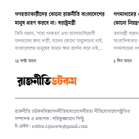
গণহত্যাকারীদের কোনো রাজনীতি বাংলাদেশের
গণমাধ্যমের
মানুষ গ্রহণ করবে না: স্বরাষ্ট্রমন্ত্রী
কোনো নিয়ন্ত্র
তিনি বলেন, ‘যারা গণহত্যা এবং মানবতাবিরোধী
তথ্যমন্ত্রী বলেন
অপরাধের জন্য দায়ী, যাদের কোনো অনুশোচনা নাই,
সাংবাদিকতার 
বাংলাদেশের মানুষের সামনে ক্ষমা প্রার্থনা করে নাই,
গণমাধ্যমের 
তাদের কোনো রাজনীতি বাংলাদেশের মানুষ কখনো
কোনো নিয়ন্ত্র
২১ ঘণ্টা আগে
১ দিন আগে
গ্রহণ করবে না।’
টেকসই গণতান্ত্রি
দায়িত্বশীল ও ব
রাজনীতি ডটকম
বিজ্ঞাপন
নীতিমালা
গোপনীয়তা নীতি
যোগাযোগ
স্টুডিও
সম্পাদক ও প্রকাশক: শরিফুজ্জামান পিন্টু
ই-মেইল:
editor.rajneete@gmail.com