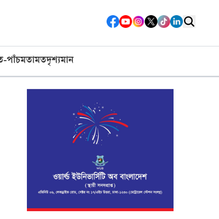
ত-পাঁচ
মতামত
দৃশ্যমান