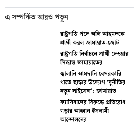
এ সম্পর্কিত আরও পড়ুন
রাষ্ট্রপতি পদে অলি আহমদকে
প্রার্থী করল জামায়াত-জোট
রাষ্ট্রপতি নির্বাচনে প্রার্থী দেওয়ার
সিদ্ধান্ত জামায়াতের
জ্বালানি আমদানি বেসরকারি
খাতে ছাড়ার উদ্যোগ ‘দুনীতির
নতুন লাইসেন্স’: জামায়াত
ফ্যাসিবাদের বিরুদ্ধে প্রতিরোধ
গড়ার আহ্বান ইসলামী
আন্দোলনের