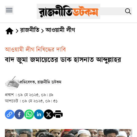
রাজনীতি
আওয়ামী লীগ
আওয়ামী লীগ নিষিদ্ধের দাবি
বাদ জুমা জমায়েতের ডাক হাসনাত আব্দুল্লাহর
প্রতিবেদক, রাজনীতি ডটকম
প্রকাশ :
০৯ মে ২০২৫, ০৯: ৪৯
আপডেট :
০৯ মে ২০২৫, ০৯: ৫১