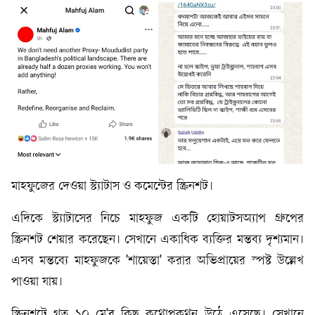
মাহফুজের দেওয়া স্ট্যাটাস ও কমেন্টের স্ক্রিনশট।
এদিকে স্ট্যাটাসের নিচে মাহফুজ একটি হোয়াটসঅ্যাপ গ্রুপের
স্ক্রিনশট শেয়ার করেছেন। সেখানে একাধিক ব্যক্তির মন্তব্য দৃশ্যমান।
এসব মন্তব্যে মাহফুজকে 'শায়েস্তা' করার অভিপ্রায়ের স্পষ্ট উল্লেখ
পাওয়া যায়।
স্ক্রিনশটে গত ১০ মে'র কিছু কথোপকথন উঠে এসেছে। সেখানে