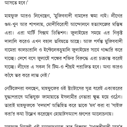
আসতে হবে।'
মাহফুজ আরও লিখেছেন, 'মুজিববাদী বামদের ক্ষমা নাই। লীগের
গুম-খুন আর শাপলায়, মোদীবিরোধী আন্দোলনে হত্যাযজ্ঞের মস্তিস্ক
এরা। এরা থার্টি সিক্সথ ডিভিশন। জুলাইয়ের সময়ে এর নিকৃষ্ট
দালালি করেও এখন বহাল তবিয়তে আছে। আজ পর্যন্ত মুজিববাদী
বামেরা কালচারালি ও ইন্টেলেকচুয়ালি জুলাইয়ের সাথে গাদ্দারি করে
যাচ্ছে। দেশে বসে জুলাইে পক্ষের শক্তির বিরুদ্ধে এরা চক্রান্ত করেই
যাচ্ছে। লীগের এ সকল বি টিম-ও শীঘ্রই পরাজিত হবে। অন্য কারও
কাঁধে ভর করে লাভ নেই।'
নেটিজেনরা বলছেন, মাহফুজের ওই স্ট্যাটাসের সূত্র ধরেই একাত্তরের
যুদ্ধাপরাধে অভিযুক্ত জামায়াতে ইসলামীর নেতারা ক্ষুব্ধ হয়ে ওঠেন।
তারাই মাহফুজকে 'বদমাশ' অভিহিত করে তাকে 'মব' করা বা 'সাইজ
করা'র কথা উল্লেখ করেছেন হোয়াটসঅ্যাপ গ্রুপের আলোচনায়।