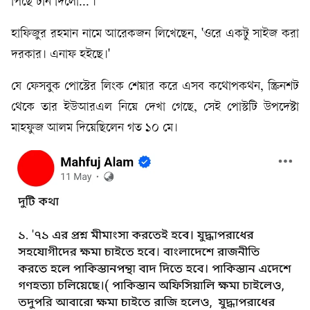
পিছে টান দিলো...'।
হাফিজুর রহমান নামে আরেকজন লিখেছেন, 'ওরে একটু সাইজ করা
দরকার। এনাফ হইছে।'
যে ফেসবুক পোস্টের লিংক শেয়ার করে এসব কথোপকথন, স্ক্রিনশট
থেকে তার ইউআরএল নিয়ে দেখা গেছে, সেই পোস্টটি উপদেষ্টা
মাহফুজ আলম দিয়েছিলেন গত ১০ মে।