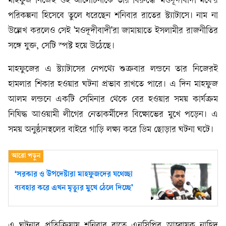
মাহফুজ নিজেই ওই আলোচনাকে তার বিরুদ্ধে 'মওদূদীবাদী মবে'র
পরিকল্পনা হিসেবে তুলে ধরেছেন শনিবার রাতের স্ট্যাটাসে। নাম না
উল্লেখ করলেও সেই 'মওদূদীবাদী'রা জামায়াতে ইসলামীর রাজনীতির
সঙ্গে যুক্ত, সেটি স্পষ্ট হয়ে উঠেছে।
মাহফুজের এ স্ট্যাটাসের নেপথ্যে শুক্রবার লন্ডনে তার নিজেরই
হামলার শিকার হওয়ার ঘটনা প্রভাব রাখতে পারে। এ দিন মাহফুজ
আলম লন্ডনে একটি সেমিনার থেকে বের হওয়ার সময় কার্যক্রম
নিষিদ্ধ আওয়ামী লীগের নেতাকর্মীদের বিক্ষোভের মুখে পড়েন। এ
সময় অনুষ্ঠানস্থলের বাইরে গাড়ি লক্ষ্য করে ডিম ছোড়ার ঘটনা ঘটে।
‘সরকার ও উপদেষ্টারা মাহফুজদের যথেচ্ছা
ব্যবহার করে এখন মৃত্যুর মুখে ঠেলে দিচ্ছে’
এ ঘটনার প্রতিক্রিয়ায় শনিবার রাতে এনসিপির আহ্বায়ক নাহিদ