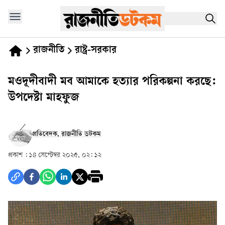
রাজনীতি
রাষ্ট্র-সরকার
মওদূদীবাদী মব আমাকে হত্যার পরিকল্পনা করছে:
উপদেষ্টা মাহফুজ
প্রতিবেদক, রাজনীতি ডটকম
প্রকাশ :
১৪ সেপ্টেম্বর ২০২৫, ০২: ১২