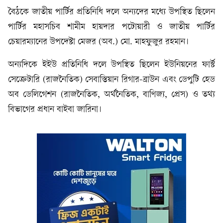
বৈঠকে জাতীয় পার্টির প্রতিনিধি দলে অন্যদের মধ্যে উপস্থিত ছিলেন
পার্টির মহাসচিব শামীম হায়দার পটোয়ারী ও জাতীয় পার্টির
চেয়ারম্যানের উপদেষ্টা মেজর (অব.) মো. মাহফুজুর রহমান।
অন্যদিকে ইইউ প্রতিনিধি দলে উপস্থিত ছিলেন ইউনিয়নের ফার্স্ট
সেক্রেটারি (রাজনৈতিক) সেবাস্তিয়ান রিগার-ব্রাউন এবং ডেপুটি হেড
অব ডেলিগেশন (রাজনৈতিক, অর্থনৈতিক, বাণিজ্য, প্রেস) ও তথ্য
বিভাগের প্রধান বাইবা জারিনা।