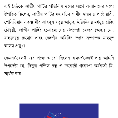
এই বৈঠকে জাতীয় পার্টির প্রতিনিধি দলের সাথে অন্যান্যদের মধ্যে
উপস্থিত ছিলেন, জাতীয় পার্টির মহাসচিব শামীম হায়দার পাটোয়ারী,
প্রেসিডিয়াম সদস্য মীর আবদুস সবুর আসুদ, ইঞ্জিনিয়ার মইনুর রাব্বি
চৌধুরী, জাতীয় পার্টির চেয়ারম্যানের উপদেষ্টা মেজর (অব.) মো.
মাহফুজুর রহমান এবং কেন্দ্রীয় কমিটির দপ্তর সম্পাদক মাহমুদ
আলম প্রমুখ।
কেমনওয়েলথ এর পক্ষে আরো ছিলেন কমনওয়েলথ এর আইনি
উপদেষ্টা ডা. দিনুষা পন্ডিত রত্ন ও সহকারী গবেষণা কর্মকর্তা মি.
সার্থক রায়।