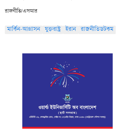
রাজনীতি/এসআর
মার্কিন-আগ্রাসন
যুক্তরাষ্ট্র
ইরান
রাজনীতিডটকম