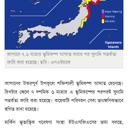
জাপানে ৭.৬ মাত্রার ভূমিকম্প আঘাত করার পর সুনামি সতর্কতা
জারি করা হয়েছে। ছবি: এনএইচকে
জাপানের উত্তরপূর্ব উপকূলে শক্তিশালী ভূমিকম্প আঘাত হেনেছে।
রিখটার স্কেলে ৭ দশমিক ৬ মাত্রার এ ভূমিকম্পের পরপরই সুনামি
সতর্কতা জারি করা হয়েছে। কয়েকটি পরিবহন সেবা তাৎক্ষণিকভাবে
স্থগিত রাখা হয়েছে।
মার্কিন ভূতাত্ত্বিক গবেষণা সংস্থা ইউএসজিএসের তথ্য বলছে,