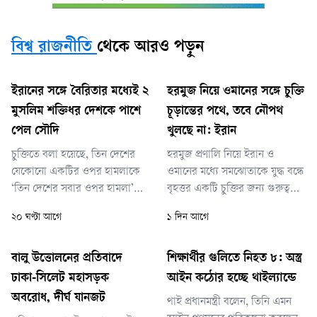
বিশ্ব রাজনীতি
থেকে আরও পড়ুন
ইরানের সঙ্গে বৈরিতার মধ্যেই ২
হরমুজ নিয়ে ওমানের সঙ্গে চুক্তি
মুসলিম শক্তিধর দেশকে পাশে
চূড়ান্তের পথে, তবে নৌপথ
পেল সৌদি
খুলছে না: ইরান
চুক্তিতে বলা হয়েছে, তিন দেশের
হরমুজ প্রণালি নিয়ে ইরান ও
যেকোনো একটির ওপর হামলাকে
ওমানের মধ্যে সমঝোতাকে যুদ্ধ বন্ধে
‘তিন দেশের সবার ওপর হামলা’
বৃহত্তর একটি চুক্তির জন্য গুরুত্বপূর্ণ
হিসেবে বিবেচনা করা হবে। তিন
বলে মনে করা হচ্ছে। গত ২৮
২০ ঘণ্টা আগে
১ দিন আগে
দেশের প্রকাশিত এক যৌথ
ফেব্রুয়ারি ইরানে যুক্তরাষ্ট্র ও
বিবৃতিতে বলা হয়েছে, চুক্তির মূল
ইসরায়েলের হামলার মধ্য দিয়ে যুদ্ধ
উদ্দেশ্য হলো ‘যেকোনো ধরনের
শুরু হয়। এর পর বিশ্বের গুরুত্বপূর্ণ
বালু উত্তোলনের প্রতিবাদে
শিক্ষার্থীর গুলিতে নিহত ৮: অস্ত্র
আগ্রাসনের বিরুদ্ধে যৌথ প্রতিরোধ
জ্বালানি রপ্তানি পথ হরমুজ
ঢাকা-সিলেট মহাসড়ক
আইন কঠোর হচ্ছে থাইল্যান্ডে
ব্যবস্থা শক্তিশালী করা’ এবং ‘তিন
প্রণালিতে ইরান কার্যত নিয়ন্ত্রণ
অবরোধ, দীর্ঘ যানজট
থাই প্রধানমন্ত্রী বলেন, তিনি এমন
দেশের মধ্যে প্রতিরক্ষা সহযোগিতার
প্রতিষ্ঠা করে।