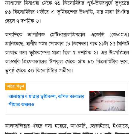
জাপানের মিসাওয়া থেকে ৭৩ কিলোমিটার পূর্ব-উত্তরপূর্বে ভূপৃষ্ঠের
৫৩ কিলোমিটার গভীরে এ ভূমিকম্পের উৎপত্তি, যার মাত্রা রিখটার
স্কেলে ৭ দশমিক ৬।
অন্যদিকে জাপানিজ মেটিওরোলজিক্যাল এজেন্সি (জেএমএ)
জানিয়েছে, স্থানীয় সময় সোমবার (৮ ডিসেম্বর) রাত ১১টা ১৫ মিনিটে
আঘাত করা ভূমিকম্পের মাত্রা ছিল ৭ দশমিক ২। এর উৎপত্তিস্থল
আওমরি প্রিফেকচারের উপকূল থেকে প্রায় ৮০ কিলোমিটার দূরে,
ভূপৃষ্ঠ থেকে ৫০ কিলোমিটার গভীরে।
আলাস্কায় ৭ মাত্রার ভূমিকম্প, কাঁপল কানাডার
সীমান্ত অঞ্চলও
আলজাজিরার খবরে বলা হয়েছে, আওমরি, হোক্কাইডো, ইওয়াতে,