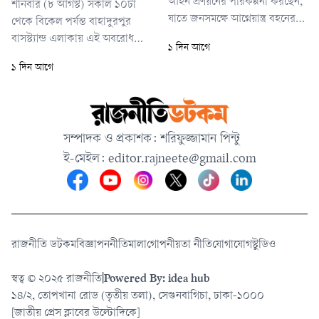
আইন প্রণয়নের পরিকল্পনা করছেন,
শনিবার (৮ আগস্ট) সকাল ১০টা
সব দিক আরও
যাতে জনসমক্ষে আগ্নেয়াস্ত্র বহনের
থেকে বিকেল পর্যন্ত বাহাদুরপুর
ওপর বিধিনিষেধ আরোপ করা হবে।
বাসস্ট্যান্ড এলাকায় এই অবরোধ
১ দিন আগে
নতুন আইনে শুধু দায়িত্ব পালনরত
চলে।
১ দিন আগে
সরকারি কর্মকর্তাদের আগ্নেয়াস্ত্র
বহনের অনুমতি দেওয়ার কথা বলা
হয়েছে।
সম্পাদক ও প্রকাশক: শরিফুজ্জামান পিন্টু
ই-মেইল:
editor.rajneete@gmail.com
রাজনীতি ডটকম
বিজ্ঞাপন
নীতিমালা
গোপনীয়তা নীতি
যোগাযোগ
স্টুডিও
স্বত্ব © ২০২৫ রাজনীতি
|
Powered By: idea hub
১৪/২, তোপখানা রোড (তৃতীয় তলা), সেগুনবাগিচা, ঢাকা-১০০০
[জাতীয় প্রেস ক্লাবের উল্টোদিকে]