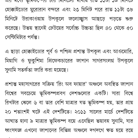
এর মধ্যে ভূমিকম্পের চার মিনিটের মাথায় রাত ১১টা ১৯ মিনিটে
হোক্কাইডোর মুরোরান বন্দরে এবং ২৩ মিনিট পরে রাত ১১টা ৩৮
মিনিটে উরাকাওয়ায় উপকূলে জলোচ্ছ্বাস আছড়ে পড়তে শুরু
করেছে। উভয় স্থানেই ঢেউয়ের সর্বোচ্চ উচ্চতা ছিল ৪০ থেকে ৫০
সেন্টিমিটার পর্যন্ত।
এ ছাড়া হোক্কাইডোর পূর্ব ও পশ্চিম প্রশান্ত উপকূল এবং আওমোরি,
মিয়াগি ও ফুকুশিমা প্রিফেকচারের জাপান সাগরসংলগ্ন উপকূলে
সুনামি সতর্কতা জারি করা হয়েছে।
প্রশান্ত মহাসাগরের সক্রিয় ‘রিং অব ফায়ার’ অঞ্চলে অবস্থিত জাপান
বিশ্বের সবচেয়ে ভূমিকম্পপ্রবণ দেশগুলোর একটি। সারা বিশ্বে
রিখটার স্কেলে ৬ বা তার বেশি মাত্রার যত ভূমিকম্প হয়, তার প্রায়
২০ শতাংশই ঘটে এই দেশটিতে। ২০১১ সালের মার্চে দেশটিতে
আঘাত হানা ৯ মাত্রার ভূমিকম্প বয়ে এনেছিল ভয়াবহ সুনামি, যার
ধ্বংসযজ্ঞ এখনো জাপানের বিভিন্ন অঞ্চলে দগদগে ক্ষত হয়ে রয়ে