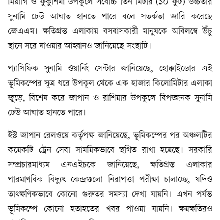
মিয়াগি ও ফুকুশিমা উপকূলে সর্বোচ্চ তিন মিটার (১০ ফুট) উচ্চতার
সুনামি ঢেউ আঘাত হানতে পারে বলে সতর্কতা জারি করেছে
জেএএম। ক্ষতিগ্রস্ত এলাকায় বসবাসকারী মানুষকে অবিলম্বে উঁচু
স্থানে সরে যাওয়ার আহ্বানও জানিয়েছে সংস্থাটি।
প্যাসিফিক সুনামি ওয়ার্নিং সেন্টার জানিয়েছে, হোক্কাইডোর এই
ভূমিকম্পের সূত্র ধরে উপকূল থেকে এক হাজার কিলোমিটার এলাকা
জুড়ে, বিশেষ করে জাপান ও রাশিয়ার উপকূলে বিপজ্জনক সুনামি
ঢেউ আঘাত হানতে পারে।
ইস্ট জাপান রেলওয়ে কর্তৃপক্ষ জানিয়েছে, ভূমিকম্পের পর অঞ্চলটির
কয়েকটি ট্রেন সেবা সাময়িকভাবে স্থগিত রাখা হয়েছে। সরকারি
সম্প্রচারমাধ্যম এনএইচকে জানিয়েছে, ক্ষতিগ্রস্ত এলাকার
পারমাণবিক বিদ্যুৎ কেন্দ্রগুলো নিরাপত্তা পরীক্ষা চালাচ্ছে, যদিও
তাৎক্ষণিকভাবে কোনো গুরুতর সমস্যা দেখা যায়নি। এখন পর্যন্ত
ভূমিকম্পে কোনো হতাহতের খবর পাওয়া যায়নি। ক্ষয়ক্ষতিরও