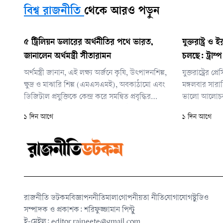
বিশ্ব রাজনীতি
থেকে আরও পড়ুন
৫ ট্রিলিয়ন ডলারের অর্থনীতির পথে ভারত,
যুক্তরাষ্ট্র
জানালেন অর্থমন্ত্রী সীতারামন
চলছে: ট্রাম্প
অর্থমন্ত্রী জানান, এই লক্ষ্য অর্জনে কৃষি, উৎপাদনশিল্প,
যুক্তরাষ্ট্রের প
ক্ষুদ্র ও মাঝারি শিল্প (এমএসএমই), অবকাঠামো এবং
মঙ্গলবার সারাদ
ডিজিটাল প্রযুক্তিকে কেন্দ্র করে সমন্বিত প্রবৃদ্ধির
ভালো আলোচনা’
কৌশল বাস্তবায়ন করছে সরকার। একই সঙ্গে ২০৪৭
ধরে চলা সংঘ
১ দিন আগে
১ দিন আগে
সালের মধ্যে ‘বিকশিত ভারত’ গড়ার দীর্ঘমেয়াদি লক্ষ্য
এমন আশাবাদ 
নিয়েও কাজ চলছে।
রাজনীতি ডটকম
বিজ্ঞাপন
নীতিমালা
গোপনীয়তা নীতি
যোগাযোগ
স্টুডিও
সম্পাদক ও প্রকাশক: শরিফুজ্জামান পিন্টু
ই-মেইল:
editor.rajneete@gmail.com