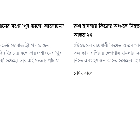
 ও ইরানের মধ্যে ‘খুব ভালো আলোচনা’
রুশ হামলায় কিয়েভ অঞ্চলে নিহত
আহত ২৭
্রেসিডেন্ট ডোনাল্ড ট্রাম্প বলেছেন,
ইউক্রেনের রাজধানী কিয়েভ ও এর আ
িন ইরানের সঙ্গে তার প্রশাসনের ‘খুব
এলাকায় রাশিয়ার ক্ষেপণাস্ত্র হামলায় 
 হয়েছে। তার এই মন্তব্যে পাঁচ মাস
নিহত এবং ২৭ জন আহত হয়েছেন। হা
াতের অবসান শিগগিরই হতে পারে—
গুদামঘরসহ বেশ কয়েকটি স্থাপনা ক্ষতিগ
১ দিন আগে
নতুন করে জোরালো হয়েছে।
বলে জানিয়েছে ইউক্রেনের জরুরি সেব
কয়েকটি প্রতিবেদনে নিহতের সংখ্যা 
উল্লেখ করা হয়েছে।