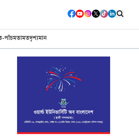
ত-পাঁচ
মতামত
দৃশ্যমান