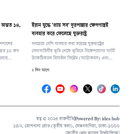
 অন্তত ১৪,
ইরান যুদ্ধে ‘প্রায় সব’ দূরপাল্লার ক্ষেপণাস্ত্রই
ব্যবহার করে ফেলেছে যুক্তরাষ্ট্র
শপাশের
সবচেয়ে বেশি ব্যবহার করা হয়েছে যুক্তরাষ্ট্রের
অন্তত ১৪ জন
সেনাবাহিনীর ভূমি থেকে ভূমিতে নিক্ষেপযোগ্য আর্মি
মলায়
ট্যাকটিক্যাল মিসাইল সিস্টেম (অ্যাটাকমস) এবং
্রস্ত হয়েছে
প্রিসিশন স্ট্রাইক মিসাইল (পিআরএসএম)। দুটি সূত্রের
২ দিন আগে
া বিভাগ। তবে
ভাষ্য, এসব দূরপাল্লার ক্ষেপণাস্ত্রের ‘প্রায় সবই’
১৫ জন বলে
ইতোমধ্যে ব্যবহার করে ফেলেছে যুক্তরাষ্ট্র।
স্বত্ব © ২০২৫ রাজনীতি
|
Powered By: idea hub
১৪/২, তোপখানা রোড (তৃতীয় তলা), সেগুনবাগিচা, ঢাকা-১০০০
[জাতীয় প্রেস ক্লাবের উল্টোদিকে]