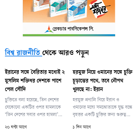
বিশ্ব রাজনীতি
থেকে আরও পড়ুন
ইরানের সঙ্গে বৈরিতার মধ্যেই ২
হরমুজ নিয়ে ওমানের সঙ্গে চুক্তি
মুসলিম শক্তিধর দেশকে পাশে
চূড়ান্তের পথে, তবে নৌপথ
পেল সৌদি
খুলছে না: ইরান
চুক্তিতে বলা হয়েছে, তিন দেশের
হরমুজ প্রণালি নিয়ে ইরান ও
যেকোনো একটির ওপর হামলাকে
ওমানের মধ্যে সমঝোতাকে যুদ্ধ বন্ধে
‘তিন দেশের সবার ওপর হামলা’
বৃহত্তর একটি চুক্তির জন্য গুরুত্বপূর্ণ
হিসেবে বিবেচনা করা হবে। তিন
বলে মনে করা হচ্ছে। গত ২৮
২০ ঘণ্টা আগে
১ দিন আগে
দেশের প্রকাশিত এক যৌথ
ফেব্রুয়ারি ইরানে যুক্তরাষ্ট্র ও
বিবৃতিতে বলা হয়েছে, চুক্তির মূল
ইসরায়েলের হামলার মধ্য দিয়ে যুদ্ধ