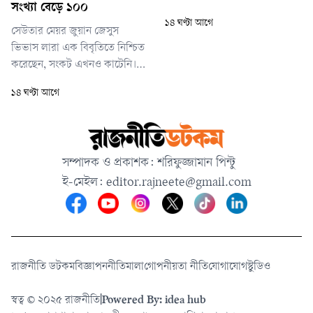
সংখ্যা বেড়ে ১০০
১৪ ঘণ্টা আগে
সেউতার মেয়র জুয়ান জেসুস
ভিভাস লারা এক বিবৃতিতে নিশ্চিত
করেছেন, সংকট এখনও কাটেনি।
অন্তত ৮০ হাজার
১৪ ঘণ্টা আগে
অভিবাসনপ্রত্যাশীর একটি বড় অংশ
ফেরত গেলেও এখনও ৩ থেকে ৫
হাজার মানুষ শহরের ভেতরে
অবস্থান করছেন।
সম্পাদক ও প্রকাশক: শরিফুজ্জামান পিন্টু
ই-মেইল:
editor.rajneete@gmail.com
রাজনীতি ডটকম
বিজ্ঞাপন
নীতিমালা
গোপনীয়তা নীতি
যোগাযোগ
স্টুডিও
স্বত্ব © ২০২৫ রাজনীতি
|
Powered By: idea hub