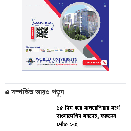
এ সম্পর্কিত আরও পড়ুন
১৫ দিন ধরে মালয়েশিয়ার মর্গে
বাংলাদেশির মরদেহ, স্বজনের
খোঁজ নেই