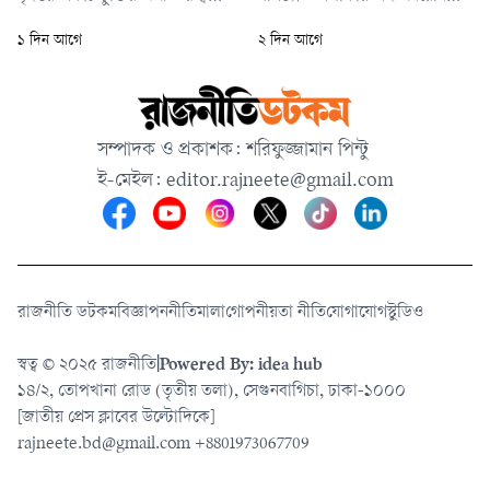
বলে মনে করা হচ্ছে। গত ২৮
চলে।
১ দিন আগে
২ দিন আগে
ফেব্রুয়ারি ইরানে যুক্তরাষ্ট্র ও
ইসরায়েলের হামলার মধ্য দিয়ে যুদ্ধ
শুরু হয়। এর পর বিশ্বের গুরুত্বপূর্ণ
জ্বালানি রপ্তানি পথ হরমুজ
সম্পাদক ও প্রকাশক: শরিফুজ্জামান পিন্টু
প্রণালিতে ইরান কার্যত নিয়ন্ত্রণ
ই-মেইল:
editor.rajneete@gmail.com
প্রতিষ্ঠা করে।
রাজনীতি ডটকম
বিজ্ঞাপন
নীতিমালা
গোপনীয়তা নীতি
যোগাযোগ
স্টুডিও
স্বত্ব © ২০২৫ রাজনীতি
|
Powered By: idea hub
১৪/২, তোপখানা রোড (তৃতীয় তলা), সেগুনবাগিচা, ঢাকা-১০০০
[জাতীয় প্রেস ক্লাবের উল্টোদিকে]
rajneete.bd@gmail.com
+8801973067709