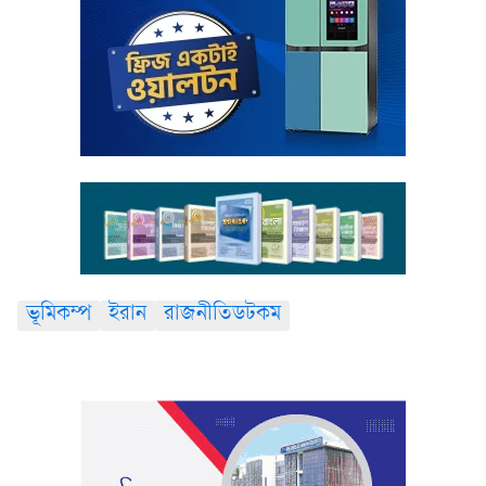
ভূমিকম্প
ইরান
রাজনীতিডটকম