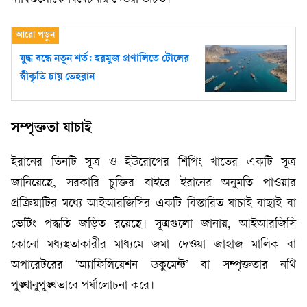
যুদ্ধ বন্ধে নতুন শর্ত: হরমুজ প্রণালিতে টোলের
স্বীকৃতি চায় তেহরান
সম্পৃক্ততা যাচাই
ইরানের তিনটি সূত্র ও ইউরোপের শিপিং খাতের একটি সূত্র
জানিয়েছে, সরকারি চুক্তির বাইরে ইরানের অনুমতি পাওয়ার
প্রক্রিয়াটির মধ্যে আইআরজিসির একটি বিস্তারিত যাচাই-বাছাই বা
ভেটিং পদ্ধতি জড়িত রয়েছে। সূত্রগুলো জানায়, আইআরজিসি
কোনো মধ্যস্থতাকারীর মাধ্যমে জমা দেওয়া জাহাজ মালিক বা
অপারেটরের ‘অ্যাফিলিয়েশন ডকুমেন্ট’ বা সম্পৃক্ততার নথি
পুঙ্খানুপুঙ্খভাবে পর্যালোচনা করে।