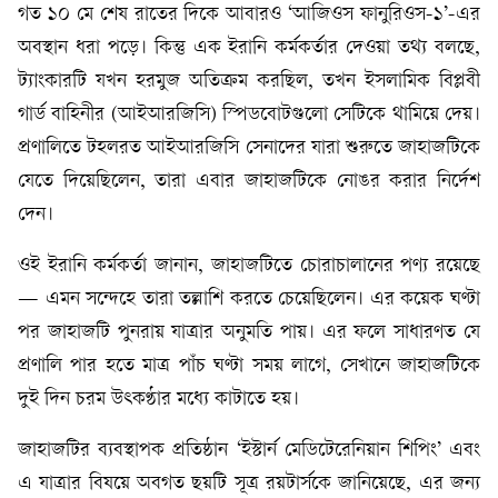
গত ১০ মে শেষ রাতের দিকে আবারও ‘আজিওস ফানুরিওস-১’-এর
অবস্থান ধরা পড়ে। কিন্তু এক ইরানি কর্মকর্তার দেওয়া তথ্য বলছে,
ট্যাংকারটি যখন হরমুজ অতিক্রম করছিল, তখন ইসলামিক বিপ্লবী
গার্ড বাহিনীর (আইআরজিসি) স্পিডবোটগুলো সেটিকে থামিয়ে দেয়।
প্রণালিতে টহলরত আইআরজিসি সেনাদের যারা শুরুতে জাহাজটিকে
যেতে দিয়েছিলেন, তারা এবার জাহাজটিকে নোঙর করার নির্দেশ
দেন।
ওই ইরানি কর্মকর্তা জানান, জাহাজটিতে চোরাচালানের পণ্য রয়েছে
— এমন সন্দেহে তারা তল্লাশি করতে চেয়েছিলেন। এর কয়েক ঘণ্টা
পর জাহাজটি পুনরায় যাত্রার অনুমতি পায়। এর ফলে সাধারণত যে
প্রণালি পার হতে মাত্র পাঁচ ঘণ্টা সময় লাগে, সেখানে জাহাজটিকে
দুই দিন চরম উৎকণ্ঠার মধ্যে কাটাতে হয়।
জাহাজটির ব্যবস্থাপক প্রতিষ্ঠান ‘ইস্টার্ন মেডিটেরেনিয়ান শিপিং’ এবং
এ যাত্রার বিষয়ে অবগত ছয়টি সূত্র রয়টার্সকে জানিয়েছে, এর জন্য