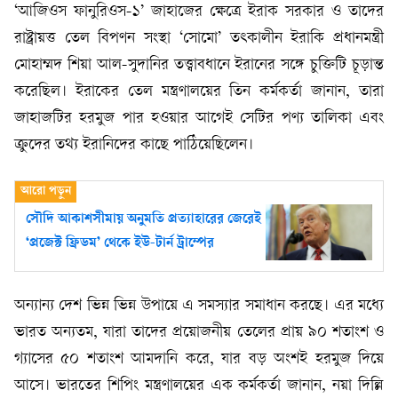
‘আজিওস ফানুরিওস-১’ জাহাজের ক্ষেত্রে ইরাক সরকার ও তাদের
রাষ্ট্রায়ত্ত তেল বিপণন সংস্থা ‘সোমো’ তৎকালীন ইরাকি প্রধানমন্ত্রী
মোহাম্মদ শিয়া আল-সুদানির তত্ত্বাবধানে ইরানের সঙ্গে চুক্তিটি চূড়ান্ত
করেছিল। ইরাকের তেল মন্ত্রণালয়ের তিন কর্মকর্তা জানান, তারা
জাহাজটির হরমুজ পার হওয়ার আগেই সেটির পণ্য তালিকা এবং
ক্রুদের তথ্য ইরানিদের কাছে পাঠিয়েছিলেন।
সৌদি আকাশসীমায় অনুমতি প্রত্যাহারের জেরেই
‘প্রজেক্ট ফ্রিডম’ থেকে ইউ-টার্ন ট্রাম্পের
অন্যান্য দেশ ভিন্ন ভিন্ন উপায়ে এ সমস্যার সমাধান করছে। এর মধ্যে
ভারত অন্যতম, যারা তাদের প্রয়োজনীয় তেলের প্রায় ৯০ শতাংশ ও
গ্যাসের ৫০ শতাংশ আমদানি করে, যার বড় অংশই হরমুজ দিয়ে
আসে। ভারতের শিপিং মন্ত্রণালয়ের এক কর্মকর্তা জানান, নয়া দিল্লি