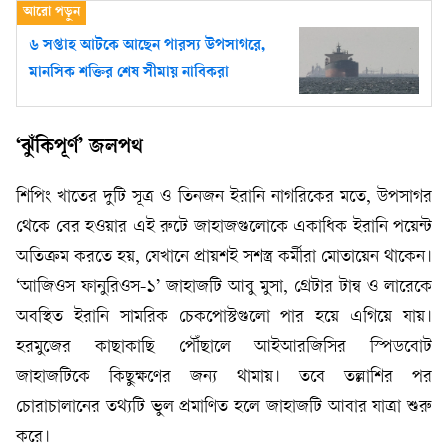
৬ সপ্তাহ আটকে আছেন পারস্য উপসাগরে,
মানসিক শক্তির শেষ সীমায় নাবিকরা
‘ঝুঁকিপূর্ণ’ জলপথ
শিপিং খাতের দুটি সূত্র ও তিনজন ইরানি নাগরিকের মতে, উপসাগর
থেকে বের হওয়ার এই রুটে জাহাজগুলোকে একাধিক ইরানি পয়েন্ট
অতিক্রম করতে হয়, যেখানে প্রায়শই সশস্ত্র কর্মীরা মোতায়েন থাকেন।
‘আজিওস ফানুরিওস-১’ জাহাজটি আবু মুসা, গ্রেটার টান্ব ও লারেকে
অবস্থিত ইরানি সামরিক চেকপোস্টগুলো পার হয়ে এগিয়ে যায়।
হরমুজের কাছাকাছি পৌঁছালে আইআরজিসির স্পিডবোট
জাহাজটিকে কিছুক্ষণের জন্য থামায়। তবে তল্লাশির পর
চোরাচালানের তথ্যটি ভুল প্রমাণিত হলে জাহাজটি আবার যাত্রা শুরু
করে।