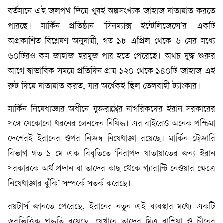
বর্তমানে এই জলপথ দিয়ে খুবই অল্পসংখ্যক জাহাজ যাতায়াত করতে
পারছে। মার্কিন প্রতিষ্ঠান ‘সিনম্যাক্স ইন্টেলিজেন্সে’র একটি
অপ্রকাশিত বিশ্লেষণ অনুযায়ী, গত ১৮ এপ্রিল থেকে ৬ মের মধ্যে
৬০টিরও কম জাহাজ হরমুজ পার হতে পেরেছে। অথচ যুদ্ধ শুরুর
আগে স্বাভাবিক সময়ে প্রতিদিন প্রায় ১২০ থেকে ১৪০টি জাহাজ এই
রুট দিয়ে যাতায়াত করত, যার অর্ধেকই ছিল তেলবাহী ট্যাংকার।
মার্কিন নিষেধাজ্ঞার অধীনে যুক্তরাষ্ট্রের নাগরিকদের ইরান সরকারের
সঙ্গে যেকোনো ধরনের লেনদেন নিষিদ্ধ। এর বাইরেও অনেক পশ্চিমা
দেশেরই ইরানের ওপর নিজস্ব নিষেধাজ্ঞা রয়েছে। মার্কিন ট্রেজারি
বিভাগ গত ১ মে এক বিবৃতিতে ‘নিরাপদ যাতায়াতের জন্য ইরান
সরকারকে অর্থ প্রদান বা তাদের কাছ থেকে গ্যারান্টি নেওয়ার ক্ষেত্রে
নিষেধাজ্ঞার ঝুঁকি’ সম্পর্কে সতর্ক করেছে।
রয়টার্স জানতে পেরেছে, ইরানের নতুন এই ব্যবস্থার মধ্যে একটি
স্তরভিত্তিক পদ্ধতি রয়েছে, যেখানে তাদের মিত্র রাশিয়া ও চীনের