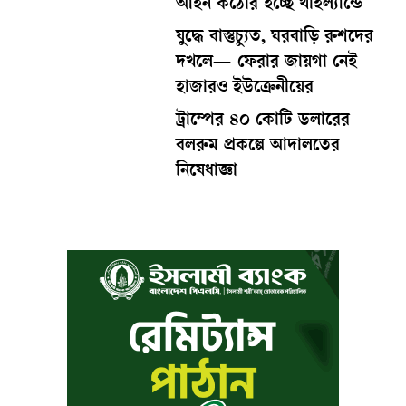
আইন কঠোর হচ্ছে থাইল্যান্ডে
যুদ্ধে বাস্তুচ্যুত, ঘরবাড়ি রুশদের
দখলে— ফেরার জায়গা নেই
হাজারও ইউক্রেনীয়ের
ট্রাম্পের ৪০ কোটি ডলারের
বলরুম প্রকল্পে আদালতের
নিষেধাজ্ঞা