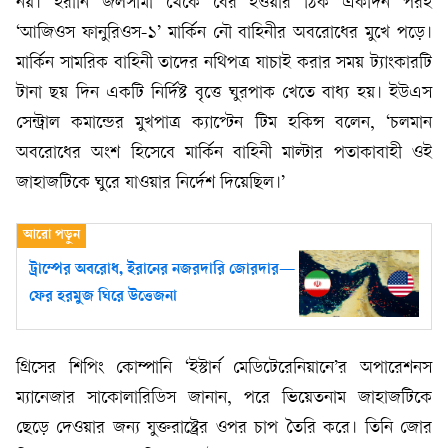
নয়। ইরানি জলসীমা থেকে বের হওয়ার ঠিক একদিন পরই
‘আজিওস ফানুরিওস-১’ মার্কিন নৌ বাহিনীর অবরোধের মুখে পড়ে।
মার্কিন সামরিক বাহিনী তাদের নথিপত্র যাচাই করার সময় ট্যাংকারটি
টানা ছয় দিন একটি নির্দিষ্ট বৃত্তে ঘুরপাক খেতে বাধ্য হয়। ইউএস
সেন্ট্রাল কমান্ডের মুখপাত্র ক্যাপ্টেন টিম হকিন্স বলেন, ‘চলমান
অবরোধের অংশ হিসেবে মার্কিন বাহিনী মাল্টার পতাকাবাহী ওই
জাহাজটিকে ঘুরে যাওয়ার নির্দেশ দিয়েছিল।’
ট্রাম্পের অবরোধ, ইরানের নজরদারি জোরদার—
ফের হরমুজ ঘিরে উত্তেজনা
গ্রিসের শিপিং কোম্পানি ‘ইস্টার্ন মেডিটেরেনিয়ানে’র অপারেশনস
ম্যানেজার সাকোলারিডিস জানান, পরে ভিয়েতনাম জাহাজটিকে
ছেড়ে দেওয়ার জন্য যুক্তরাষ্ট্রের ওপর চাপ তৈরি করে। তিনি জোর