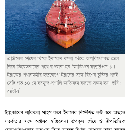
এপ্রিলের শেষের দিকে ইরাকের বসরা থেকে অপরিশোধিত তেল
নিয়ে ভিয়েতনামের পথে রওয়ানা হয় ‘আজিওস ফানুরিওস-১’।
ইরাকের প্রধানমন্ত্রীর হস্তক্ষেপে ইরানের সঙ্গে বিশেষ চুক্তির পরই
সেটি গত ১০ মে হরমুজ প্রণালি অতিক্রম করতে সক্ষম হয়। ছবি:
রয়টার্স
ট্যাংকারের নাবিকরা সাহস করে ইরানের নির্দেশিত রুট ধরে অত্যন্ত
সতর্কতার সঙ্গে অগ্রসর হচ্ছিলেন। উপকূল ঘেঁষে ও দ্বীপভিত্তিক