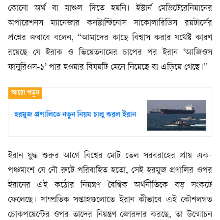
কোনো অর্থ বা মাশুল দিতে হয়নি। ইস্টার্ন মেডিটেরেনিয়ানের
অপারেশনস ম্যানেজার কনস্টান্টিনোস সাকোলারিডিস রয়টার্সের
প্রশ্নের জবাবে বলেন, “আমাদের কাছে বিশ্বাস করার যথেষ্ট কারণ
রয়েছে যে ইরাক ও ভিয়েতনামের চাপের পর ইরান ‘আজিওস
ফানুরিওস-১’ পার হওয়ার বিষয়টি মেনে নিয়েছে বা এড়িয়ে গেছে।”
হরমুজ প্রণালিতে নতুন নিয়ম চালু করল ইরান
ইরান যুদ্ধ শুরুর আগে বিশ্বের মোট তেল সরবরাহের প্রায় এক-
পঞ্চমাংশ যে নৌ রুটে পরিবাহিত হতো, সেই হরমুজ প্রণালির ওপর
ইরানের এই কঠোর নিয়ন্ত্রণ বৈশ্বিক অর্থনীতিকে বড় সংকটে
ফেলেছে। সাম্প্রতিক সপ্তাহগুলোতে ইরান কীভাবে এই কৌশলগত
চোকপয়েন্টের ওপর তাদের নিয়ন্ত্রণ জোরদার করছে, তা উন্মোচন