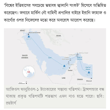
‘বিশ্বের ইতিহাসের সবচেয়ে ভয়াবহ জ্বালানি সংকট’ হিসেবে অভিহিত
করেছেন। জবাবে মার্কিন নৌ বাহিনী প্রণালির বাইরে ইরানি জাহাজ ও
কার্গোর ওপর নিজেদের মতো করে অবরোধ আরোপ করেছে।
আজিওস ফানুরিওস-১ ট্যাংকারের সম্ভাব্য গতিপথ। ট্রান্সপন্ডার বন্ধ
থাকায় প্রকৃত গতিপথটি শতভাগ এমন নাও হতে পারে। ছবি:
রয়টার্স