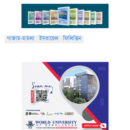
গাজায়-হামলা
ইসরায়েল
ফিলিস্তিন