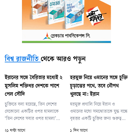
বিশ্ব রাজনীতি
থেকে আরও পড়ুন
ইরানের সঙ্গে বৈরিতার মধ্যেই ২
হরমুজ নিয়ে ওমানের সঙ্গে চুক্তি
মুসলিম শক্তিধর দেশকে পাশে
চূড়ান্তের পথে, তবে নৌপথ
পেল সৌদি
খুলছে না: ইরান
চুক্তিতে বলা হয়েছে, তিন দেশের
হরমুজ প্রণালি নিয়ে ইরান ও
যেকোনো একটির ওপর হামলাকে
ওমানের মধ্যে সমঝোতাকে যুদ্ধ বন্ধে
‘তিন দেশের সবার ওপর হামলা’
বৃহত্তর একটি চুক্তির জন্য গুরুত্বপূর্ণ
হিসেবে বিবেচনা করা হবে। তিন
বলে মনে করা হচ্ছে। গত ২৮
২১ ঘণ্টা আগে
১ দিন আগে