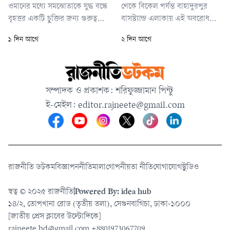
ওমানের মধ্যে সমঝোতাকে যুদ্ধ বন্ধে
থেকে বিকেল পর্যন্ত বাহাদুরপুর
বৃহত্তর একটি চুক্তির জন্য গুরুত্বপূর্ণ
বাসস্ট্যান্ড এলাকায় এই অবরোধ
বলে মনে করা হচ্ছে। গত ২৮
চলে।
১ দিন আগে
২ দিন আগে
ফেব্রুয়ারি ইরানে যুক্তরাষ্ট্র ও
ইসরায়েলের হামলার মধ্য দিয়ে যুদ্ধ
শুরু হয়। এর পর বিশ্বের গুরুত্বপূর্ণ
জ্বালানি রপ্তানি পথ হরমুজ
সম্পাদক ও প্রকাশক: শরিফুজ্জামান পিন্টু
প্রণালিতে ইরান কার্যত নিয়ন্ত্রণ
ই-মেইল:
editor.rajneete@gmail.com
প্রতিষ্ঠা করে।
রাজনীতি ডটকম
বিজ্ঞাপন
নীতিমালা
গোপনীয়তা নীতি
যোগাযোগ
স্টুডিও
স্বত্ব © ২০২৫ রাজনীতি
|
Powered By: idea hub
১৪/২, তোপখানা রোড (তৃতীয় তলা), সেগুনবাগিচা, ঢাকা-১০০০
[জাতীয় প্রেস ক্লাবের উল্টোদিকে]
rajneete.bd@gmail.com
+8801973067709