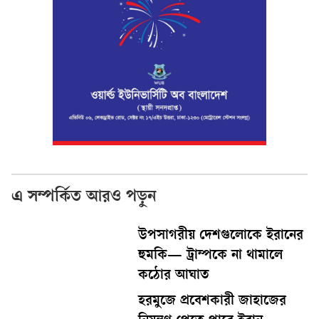
এ সম্পর্কিত আরও পড়ুন
উপসাগরীয় দেশগুলোকে ইরানের
হুমকি— ট্রাম্পকে না থামালে
কঠোর আঘাত
হরমুজে প্রবেশকারী জাহাজের